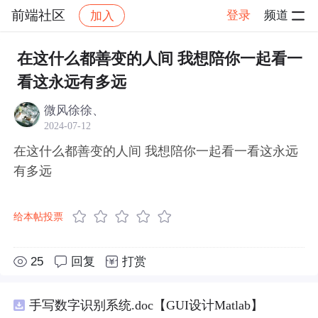
前端社区
登录
频道
加入
帖子详情
社区
前端社区
感慨
在这什么都善变的人间 我想陪你一起看一
看这永远有多远
微风徐徐、
2024-07-12
在这什么都善变的人间 我想陪你一起看一看这永远
有多远
给本帖投票
25
回复
打赏
手写数字识别系统.doc【GUI设计Matlab】