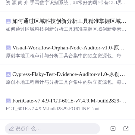
资 源 简 介 手写数字识别系统，非常好的啊!带有GUI界
面，使用方便! 详 情 说 明 用这个手写数字识别系统，你可
以轻松地识别手写数字。这个系统不仅功能强大，而且还
如何通过区域科技创新分析工具精准掌握区域创新要素分布与产业链融合现状？.docx
带有直观的图形用户界面（GUI），非常容易使用。你只
需要将手写数字输入系统，它将立即给出准确的识别结
如何通过区域科技创新分析工具精准掌握区域创新要素分
果。这个系统可以在各种场景中使用，无论是学校、工作
布与产业链融合现状？
还是日常生活，都能为你提供快速和准确的识别服务。它
是一个非常方便和实用的工具，你一定会喜欢它的！
Visual-Workflow-Orphan-Node-Auditor-v1.0-原创源码与文档.zip
原创本地工程审计与分析工具合集中的独立资源包。每个
ZIP包含完整源码、3项自动化测试、可复现合成示例、离
线HTML、JSON与SVG报告、1080×720真实运行效果图、
Cypress-Flaky-Test-Evidence-Auditor-v1.0-原创源码与文档.zip
README、运行说明、功能清单、MIT License及原创与授
权声明。解压后进入project目录，执行npm test验证算法，
原创本地工程审计与分析工具合集中的独立资源包。每个
执行npm run report生成报告，也可通过本地静态服务器打
ZIP包含完整源码、3项自动化测试、可复现合成示例、离
开网页。运行时零第三方依赖，不包含热点产品或开源项
线HTML、JSON与SVG报告、1080×720真实运行效果图、
目源码、Logo、官方截图、论文、生产日志或其他受限素
FortiGate-v7.4.9-FGT-601E-v7.4.9.M-build2829-FORTINET.out
README、运行说明、功能清单、MIT License及原创与授
材。适合前端开发、AI应用工程、测试审计和课程实践。
权声明。解压后进入project目录，执行npm test验证算法，
FGT_601E-v7.4.9.M-build2829-FORTINET.out
执行npm run report生成报告，也可通过本地静态服务器打
开网页。运行时零第三方依赖，不包含热点产品或开源项
目源码、Logo、官方截图、论文、生产日志或其他受限素
说点什么…
材。适合前端开发、AI应用工程、测试审计和课程实践。