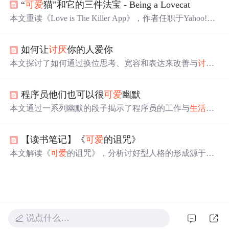
“
可爱
猫”和它的三件法宝 - Being a Lovecat
人际关系的复杂性，提倡依据个人价值观
生活
，而非迎合
他人期待。
本文重读《Love is The Killer App》，作者任职于Yahoo!。
书中提出“
可爱
猫”概念，成为“
可爱
猫”有三件法宝：知
识、交际网、怜悯之心。贯穿法宝的因子是分享，分享是
如何让
讨厌
你的人爱你
时代精神。我们应做“
可爱
猫”，发现
生活
可爱
之处。
本文探讨了如何通过换位思考、宽容和表达来改善与
讨厌
之人之间的关系，强调了理解接纳的重要性，并指出通过
努力和真诚，可以实现关系的破冰和提升自我。
程序员他们也可以很
可爱
幽默
本文通过一系列幽默的段子揭示了程序员的工作与
生活
状
态，包括面对需求变更的无奈、加班熬夜的辛苦、寻找bug
的艰辛等，展现了程序员群体的真实面貌。
【读书笔记】《
可爱
的诅咒》
本文解读《
可爱
的诅咒》，分析讨好型人格的形成源于童
年恐惧与僵化规则，受杏仁核驱动导致成年后持续压抑自
我。通过自省、建立内在评价体系、应对恐惧及系统脱敏
等方法，逐步摆脱过度取悦他人的模式，实现心理自主与
健康人际关系。
说点什么…