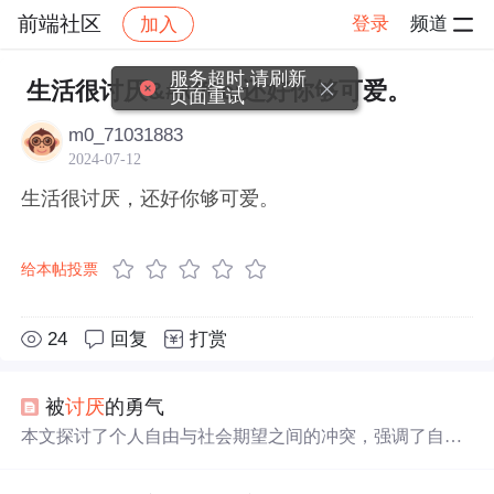
前端社区
登录
频道
加入
帖子详情
社区
前端社区
感慨
服务超时,请刷新
生活很讨厌&#xff0c;还好你够可爱。
页面重试
m0_71031883
2024-07-12
生活很讨厌，还好你够可爱。
给本帖投票
24
回复
打赏
被
讨厌
的勇气
本文探讨了个人自由与社会期望之间的冲突，强调了自我
认知的重要性。指出真正的自由来源于不依赖他人认可，
勇于做自己，即使这意味着被他人
讨厌
。文章深入剖析了