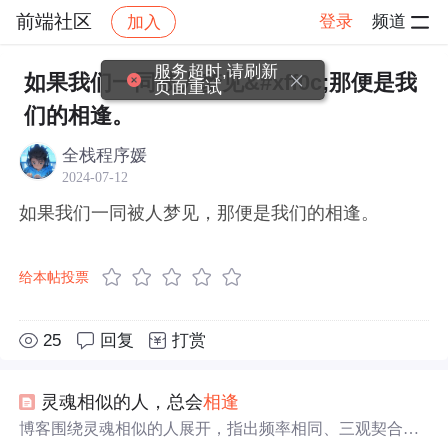
前端社区
登录
频道
加入
帖子详情
社区
前端社区
感慨
服务超时,请刷新
如果我们一同被人梦见&#xff0c;那便是我
页面重试
们的相逢。
全栈程序媛
2024-07-12
如果我们一同被人梦见，那便是我们的相逢。
给本帖投票
25
回复
打赏
灵魂相似的人，总会
相逢
博客围绕灵魂相似的人展开，指出频率相同、三观契合的