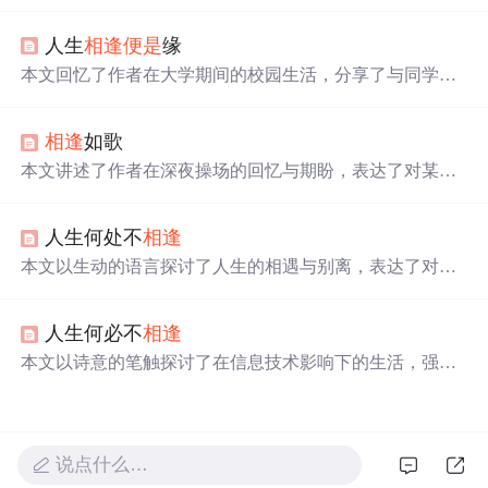
人才能相融为友，灵魂相似的人总会
相逢
。还提及爱情中
灵魂相吸的美好，以及要珍惜对你好的人，学会感恩，以
人生
相逢
便是
缘
开阔视角看待生命中的人和事。
本文回忆了作者在大学期间的校园生活，分享了与同学之
间的美好时光和珍贵情谊。文章强调了珍惜缘分和眼前人
的重要性，以及面对生活变化时的积极态度。
相逢
如歌
本文讲述了作者在深夜操场的回忆与期盼，表达了对某人
的深深思念和渴望再次
相逢
的心情。虽然现实让两人相隔
遥远，但心中的那份美好始终不曾改变。
人生何处不
相逢
本文以生动的语言探讨了人生的相遇与别离，表达了对于
缘分的珍视与对未来的期许。作者通过细腻的情感描绘，
展现了人与人之间的美好缘分。
人生何必不
相逢
本文以诗意的笔触探讨了在信息技术影响下的生活，强调
了人与人之间的
相逢
与情感交流在虚拟与现实中的重要
性，以及网络社区在内容创作中的角色。,
说点什么…