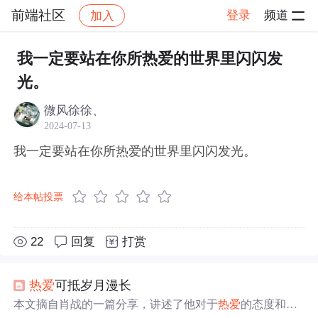
前端社区
登录
频道
加入
帖子详情
社区
前端社区
感慨
我一定要站在你所热爱的世界里闪闪发
光。
微风徐徐、
2024-07-13
我一定要站在你所热爱的世界里闪闪发光。
给本帖投票
22
回复
打赏
热爱
可抵岁月漫长
本文摘自肖战的一篇分享，讲述了他对于
热爱
的态度和个