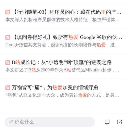
人成长的理解。他认为应该
站
在自己
热爱
的
世界
里
，不在
乎别人的目光，专注于提升自我。文章还收录了肖战的一
【行业随笔-03】程序员的心：藏在代码
里
的严谨、执着、温柔与
些励志言论，展示了他坚韧不拔的精神面貌。
本文深入剖析程序员群体的技术人格特征：极致严谨体现
在命名规范、注释完整与代码健壮性上；坚韧执着表现为
对bug的持续攻坚与问题闭环能力；沉默温柔反映在用户体
【填问卷得好礼】致所有
热爱
Google 谷歌的伙伴们
验优化、协作工具封装等细节实践中；清醒
热爱
则体现为
持续学习新技术、跟进前沿框架的终身学习机制。这些特
Google致信其支持者，感谢他们的长期陪伴与
热爱
，邀请
质共同构成软件开发者的专业内核。
他们参加调研问卷，分享意见，同时举办活动并提供周边
礼品作为回馈。问卷旨在了解用户需求，提升服务质量。
B
站
成长记：从“小透明”到“顶流”的逆袭之路
本文讲述了B
站
从2009年作为A
站
替代品Mikufans起步，经
陈睿投资后更名为哔哩哔哩，逐步发展为涵盖动画、游
戏、科技、生活等内容的综合视频平台。通过移动端转
万物皆可“痛”，为
热爱
加冕的情绪疗愈
型、内容破圈、上市融资及国际化布局，B
站
实现用户快
速增长与商业变现，并推动国产动画出海，成为中国文化
“痛包”从亚文化走向大众，成为表达
热爱
的方式，是身份
数字传播的重要载体。
认同与情感寄托。在信息时代，它是年轻人个性标签。生
活中“痛包”能带来情绪治愈，职场中华硕无畏14 2025高性
能AI轻薄本可扮演类似角色，助力对抗平淡生活。
说点什么…