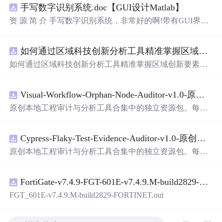
手写数字识别系统.doc【GUI设计Matlab】
资 源 简 介 手写数字识别系统，非常好的啊!带有GUI界
面，使用方便! 详 情 说 明 用这个手写数字识别系统，你可
以轻松地识别手写数字。这个系统不仅功能强大，而且还
如何通过区域科技创新分析工具精准掌握区域创新要素分布与产业链融合现状？.docx
带有直观的图形用户界面（GUI），非常容易使用。你只
需要将手写数字输入系统，它将立即给出准确的识别结
如何通过区域科技创新分析工具精准掌握区域创新要素分
果。这个系统可以在各种场景中使用，无论是学校、工作
布与产业链融合现状？
还是日常生活，都能为你提供快速和准确的识别服务。它
是一个非常方便和实用的工具，你一定会喜欢它的！
Visual-Workflow-Orphan-Node-Auditor-v1.0-原创源码与文档.zip
原创本地工程审计与分析工具合集中的独立资源包。每个
ZIP包含完整源码、3项自动化测试、可复现合成示例、离
线HTML、JSON与SVG报告、1080×720真实运行效果图、
Cypress-Flaky-Test-Evidence-Auditor-v1.0-原创源码与文档.zip
README、运行说明、功能清单、MIT License及原创与授
权声明。解压后进入project目录，执行npm test验证算法，
原创本地工程审计与分析工具合集中的独立资源包。每个
执行npm run report生成报告，也可通过本地静态服务器打
ZIP包含完整源码、3项自动化测试、可复现合成示例、离
开网页。运行时零第三方依赖，不包含热点产品或开源项
线HTML、JSON与SVG报告、1080×720真实运行效果图、
目源码、Logo、官方截图、论文、生产日志或其他受限素
FortiGate-v7.4.9-FGT-601E-v7.4.9.M-build2829-FORTINET.out
README、运行说明、功能清单、MIT License及原创与授
材。适合前端开发、AI应用工程、测试审计和课程实践。
权声明。解压后进入project目录，执行npm test验证算法，
FGT_601E-v7.4.9.M-build2829-FORTINET.out
执行npm run report生成报告，也可通过本地静态服务器打
开网页。运行时零第三方依赖，不包含热点产品或开源项