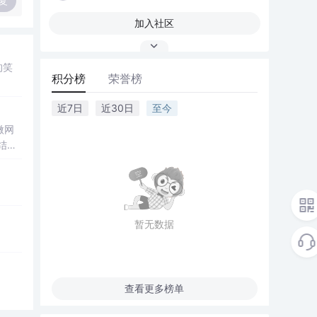
复
加入社区
的笑
积分榜
荣誉榜
近7日
近30日
至今
微网
结合
成电
仿真
合
设计
暂无数据
解系统
查看更多榜单