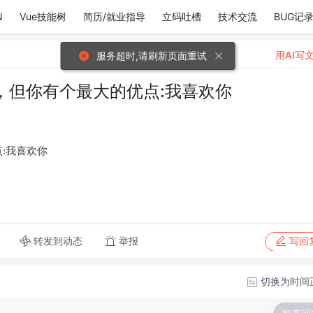
N
Vue技能树
简历/就业指导
立码吐槽
技术交流
BUG记
用AI写
服务超时,请刷新页面重试
，但你有个最大的优点:我喜欢你
:我喜欢你
转发到动态
举报
写回
切换为时间