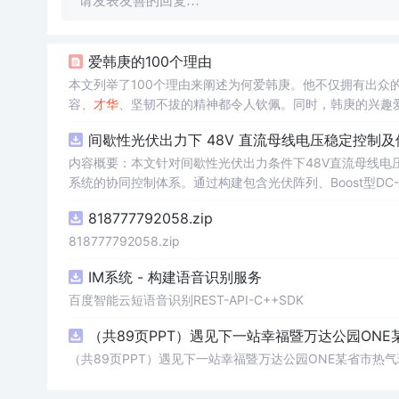
请发表友善的回复…
爱韩庚的100个理由
本文列举了100个理由来阐述为何爱韩庚。他不仅拥有出众
容、
才华
、坚韧不拔的精神都令人钦佩。同时，韩庚的兴趣
间歇性光伏出力下 48V 直流母线电压稳定控制及
内容概要：本文针对间歇性光伏出力条件下48V直流母线电
系统的协同控制体系。通过构建包含光伏阵列、Boost型DC
光伏
最大
功率点跟踪（MPPT）技术和储能系统的双向功率
818777792058.zip
压外环与电流内环双闭环控制策略，确保在光照强度波动、负载
模型，验证了控制策略在多种扰动场景下的有效性与鲁棒性，显
818777792058.zip
人群：具备电力电子、自动控制与新能源系统基础知识的电
IM系统 - 构建语音识别服务
与仿真的工程技术人员。; 使用场景及目标：①用于教学与科研中离网型光伏直流微网系统的建模与仿真分析；②指导实际工程中48V直
流微网的电压稳定控制与储能协调管理方案设计；③为新能源微
百度智能云短语音识别REST-API-C++SDK
议：建议结合Simulink仿真模型同步学习，重点关注M
（共89页PPT）遇见下一站幸福暨万达公园ONE
在不同扰动工况下的响应特性与控制逻辑设计原理。
（共89页PPT）遇见下一站幸福暨万达公园ONE某省市热气