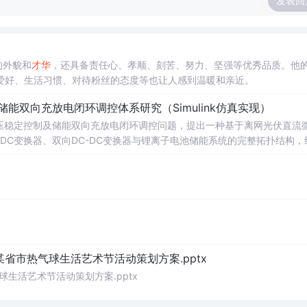
发表回
的外貌和
才华
，还具备责任心、孝顺、刻苦、努力、坚强等优秀品质。他
爱好、生活习惯、对待粉丝的态度等也让人感到温暖和亲近。
储能双向充放电闭环调控体系研究（Simulink仿真实现）
压稳定控制及储能双向充放电闭环调控问题，提出一种基于离网光伏直流
-DC变换器、双向DC-DC变换器与锂离子电池储能系统的完整拓扑结构，
调节能力，实现对功率供需失衡的有效抑制。系统采用分层控制架构，集
突变等动态工况下维持母线电压稳定。在Simulink环境中搭建全系统
著提升了微网在无外部电网支撑下的自主运行能力和电能质量水平。; 适
气工程及相关专业研究生、科研人员，以及从事光伏储能系统、直流微网
网中的能量管理与动态响应优化提供理论支持与仿真验证平台。; 阅读建
PPT控制算法、储能双向变换器的双闭环控制结构及其参数整定方法，深入理
某省市热气球生活艺术节活动策划方案.pptx
球生活艺术节活动策划方案.pptx