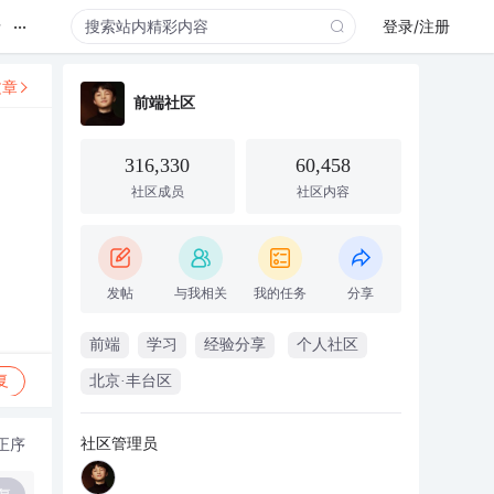
...
录
登录/注册
文章
前端社区
316,330
60,458
社区成员
社区内容
发帖
与我相关
我的任务
分享
前端
学习
经验分享
个人社区
复
北京·丰台区
社区管理员
正序