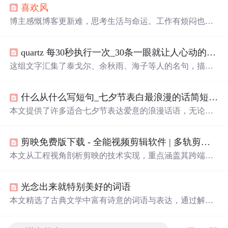
喜欢
风
博主感慨博客更新难，思考生活与命运。工作有烦闷也有
快感，为跟上信息更新速度被迫查阅资讯。还提及朋友祈
神之事，日常整理工作文档、听音乐等。表达了对
喜欢
女
quartz 每30秒执行一次_30条一眼就让人心动的文案：每一次
孩的情感，以及对
风
的喜爱，适应江城多变的天气。
这组文字汇集了泰戈尔、余秋雨、海子等人的名句，描绘
了
黄昏
、日落、月光等自然景象，融入了深深的情感和人
生感悟。每一句话都充满诗意，展现出对生活的热爱、对
什么从什么写短句_七夕节表白最浪漫的话简短 适合七夕表白又甜又撩情话短句...
世界的细腻感触，以及对人生的深刻理解。这些句子提醒
我们珍视每一个瞬间，无论是
花
开还是
花
落，都是生命中
本文提供了许多适合七夕节表达爱意的浪漫话语，无论是
不可或缺的部分。
深情的告白还是甜蜜的撩拨，都能在这里找到灵感。
剪映免费版下载 - 全能视频剪辑软件 | 多轨剪辑/4K导出
本文从工程视角剖析剪映的技术实现，重点涵盖其跨端音
视频编辑引擎、AI驱动的智能创作能力（如自动字幕、画
面增强、语音转文字）以及多轨剪辑与4K实时导出等核心
光念出来就特别美好的词语
功能。结合视频编解码原理与跨平台适配策略，揭示其如
何在移动端和PC端实现工作站级NLE性能。内容聚焦底层
本文精选了古典文学中富有诗意的词语与表达，通过解析
技术逻辑，不涉及UI交互或用户操作指南。
这些词语背后的故事与含义，展现了中华文化的独特魅
力。从《西游记》的河清海晏到《三国志》的渊清玉絜，