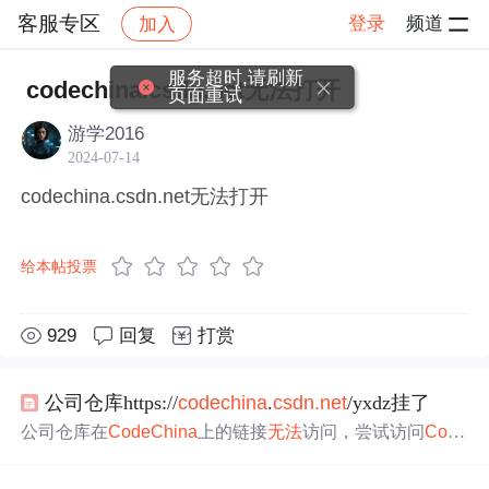
客服专区
登录
频道
加入
帖子详情
社区
客服专区
服务超时,请刷新
codechina.csdn.net无法打开
页面重试
游学2016
2024-07-14
codechina.csdn.net无法打开
给本帖投票
929
回复
打赏
公司仓库https://
codechina
.
csdn
.net
/yxdz挂了
公司仓库在
CodeChina
上的链接
无法
访问，尝试访问
Code
China
主页也遇到相同问题。疑似平台出现故障，已联系
客服，等待进一步反馈。