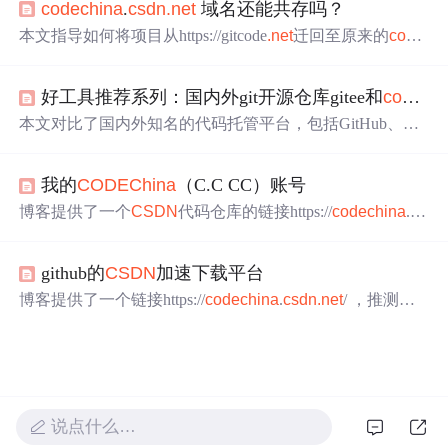
codechina
.
csdn
.net
域名还能共存吗？
本文指导如何将项目从https://gitcode
.net
迁回至原来的
code
china
.
csdn
.net
域名，提供步骤和注意事项。
好工具推荐系列：国内外git开源仓库gitee和
codechina
本文对比了国内外知名的代码托管平台，包括GitHub、Git
Lab、Bitbucket等国外平台，以及码云Gitee、
CSDN
Code
China
、阿里云代码托管和腾讯云代码托管等国内平台，
我的
CODEChina
（C.C CC）账号
介绍了各平台的特点和服务。
博客提供了一个
CSDN
代码仓库的链接https://
codechina
.
cs
dn
.net
/Rong_Toa ，可能包含相关代码资源。
github的
CSDN
加速下载平台
博客提供了一个链接https://
codechina
.
csdn
.net
/ ，推测与
C
SDN
代码托管相关，可能用于代码存储、版本控制等信息
技术操作。
说点什么…