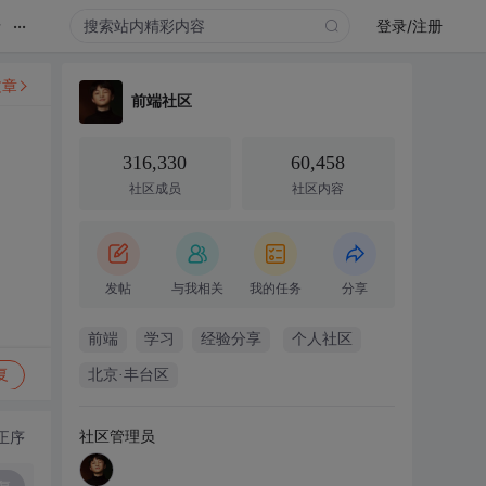
...
录
登录/注册
文章
前端社区
316,330
60,458
社区成员
社区内容
发帖
与我相关
我的任务
分享
前端
学习
经验分享
个人社区
复
北京·丰台区
社区管理员
正序