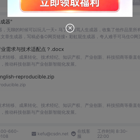
发表回
生成器"
，无聊的时候可以玩儿一天‣ 马丁路德骂人生成器，收集了他作品里所
通文章生成器，写稿必备O网页链接‣ 彩虹屁生成器，夸人难手可马住O网
接‣ 诺基亚短信图片生成器：O网页链接‣ 记仇表情包生成器：O网页链
需求与技术适配点？.docx
在技术转移、成果转化、技术经纪、知识产权、产业创新、科技招商等垂直
案，推动科技创新与产业创新智能化发展。
h-reproducible.zip
ucible.zip
在技术转移、成果转化、技术经纪、知识产权、产业创新、科技招商等垂直
案，推动科技创新与产业创新智能化发展。
400-660-
在线客
工作时间 8:30-
kefu@csdn.net
0108
服
22:00