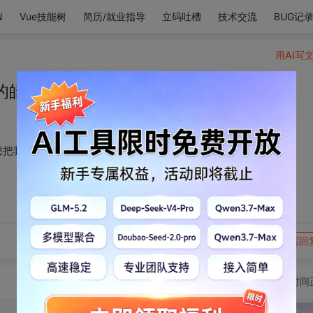
N
Vue技能树
简历/就业指导
立码吐槽
技术交流
BUG记
用AI写
的皑皑白雪寄给你，想把我寄给你。
想把我寄给你。
转发到动态
举报
写回
切换为时间