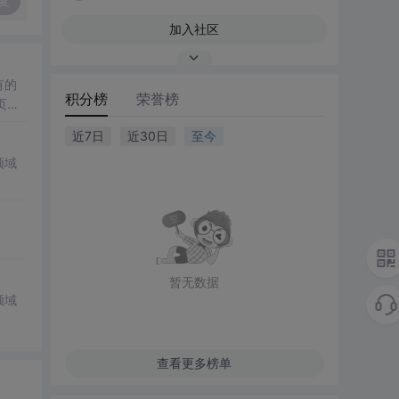
复
加入社区
有的
积分榜
荣誉榜
页链
接‣
近7日
近30日
至今
领域
暂无数据
领域
查看更多榜单