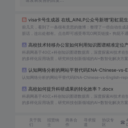
请发表友善的回复…
visa卡号生成器 在线_AINLP公众号新增"彩虹屁
前几天，看到了一条很有意思的微博：整理了一些自动生成器
脏话，连出处都有。点击即可感受辱骂O网页链接‣ 狗屁不
接‣ 特殊字体生成器，可以将文字生成其他有趣字体O网页链
高校技术转移办公室如何利用知识图谱精准定位产业
爱豆翻牌生成器：O网页...
科易网基于40亿+科创知识图谱数据库，深度探索AI技术
的多样化应用场景，研究科技创新领域的AI+数智化解决方
认知网络分析的网站平替代码ENA-Chinese-vs-Englis
认知网络分析的网站平替代码ENA-Chinese-vs-English-reprod
高校如何提升科研成果的转化效率？.docx
科易网基于40亿+科创知识图谱数据库，深度探索AI技术
的多样化应用场景，研究科技创新领域的AI+数智化解决方
关于我
招贤纳
商务合
寻求报
协议专
们
士
作
道
区