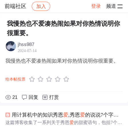
前端社区
登录
频道
加入
帖子详情
社区
前端社区
感慨
我慢热也不爱凑热闹如果对你热情说明你
很重要。
jhss987
2024-07-14
我慢热也不爱凑热闹如果对你热情说明你很重要。
给本帖投票
21
回复
打赏
用计算机中的知识秀恩
爱
,秀恩
爱
的说说7个字情话
这篇博客收集了一系列关于秀恩
爱
的甜蜜语句，包括7个字