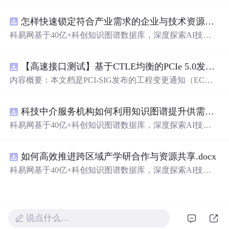
的情话和长篇的情感表述。内容表达了对另一半深深的情
感，从默默关注到勇敢告白，展现了
爱
情中的温柔与执
怎样快速锁定符合产业需求的企业与技术资源？.docx
着。这些话语不仅揭示了作者内心的情感世界，也为读者
提供了表达
爱
意的灵感。
科易网基于40亿+科创知识图谱数据库，深度探索AI技术
在技术转移、成果转化、技术经纪、知识产权、产业创
新、科技招商等垂直领域的多样化应用场景，研究科技创
【高速接口测试】基于CTLE均衡的PCIe 5.0发射机抖动测量方法：32 GT/s速率下精确评估硅基抖动分量的技术方案
新领域的AI+数智化解决方案，推动科技创新与产业创新
智能化发展。
内容概要：本文档是PCI-SIG发布的工程变更通知（EC
N），针对PCI Express 5.0规范中32.0 GT/s速率下的发送端
（Tx）抖动测量方法进行了更新。新方法采用“抖动测量模
科技中介服务机构如何利用知识图谱提升供需匹配精准度？.docx
式”替代原有的S参数去嵌入法，通过在被测通道应用基于
CTLE的均衡来减少因信道损耗导致的信号退化，从而更准
科易网基于40亿+科创知识图谱数据库，深度探索AI技术
确地评估由芯片内部随机和确定性源产生的抖动。该方法
在技术转移、成果转化、技术经纪、知识产权、产业创
利用测试通道中的时钟模式和其他通道的合规模式，避免
新、科技招商等垂直领域的多样化应用场景，研究科技创
了传统去嵌入过程中高频噪声放大带来的测量不准确性。
如何高效推进跨区域产学研合作与资源共享.docx
新领域的AI+数智化解决方案，推动科技创新与产业创新
对于2.5至16.0 GT/s速率，原有测量方法保持不变。; 适合
智能化发展。
科易网基于40亿+科创知识图谱数据库，深度探索AI技术
人群：从事高速接口设计、验证或测试的工程师，尤其是
在技术转移、成果转化、技术经纪、知识产权、产业创
涉及PC
新、科技招商等垂直领域的多样化应用场景，研究科技创
新领域的AI+数智化解决方案，推动科技创新与产业创新
智能化发展。
说点什么…