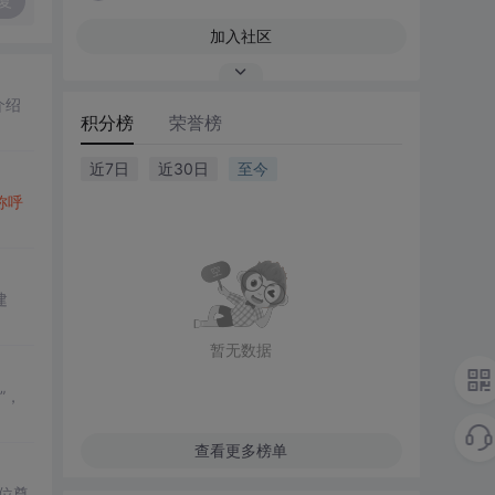
复
加入社区
时介绍
积分榜
荣誉榜
近7日
近30日
至今
称呼
建
暂无数据
”，
查看更多榜单
位尊