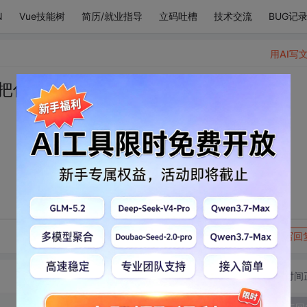
N
Vue技能树
简历/就业指导
立码吐槽
技术交流
BUG记
用AI写
把你放在心上啦
转发到动态
举报
写回
切换为时间