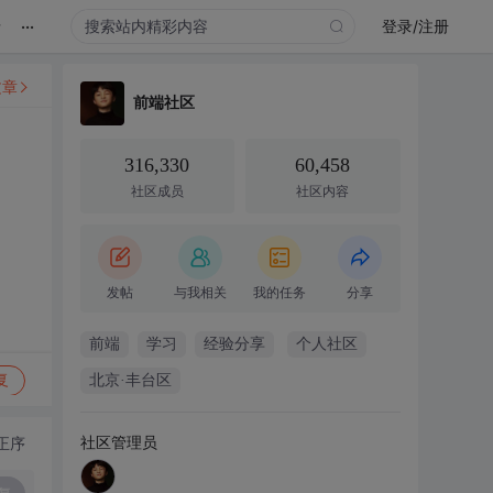
...
录
登录/注册
文章
前端社区
316,330
60,458
社区成员
社区内容
发帖
与我相关
我的任务
分享
前端
学习
经验分享
个人社区
复
北京·丰台区
社区管理员
正序