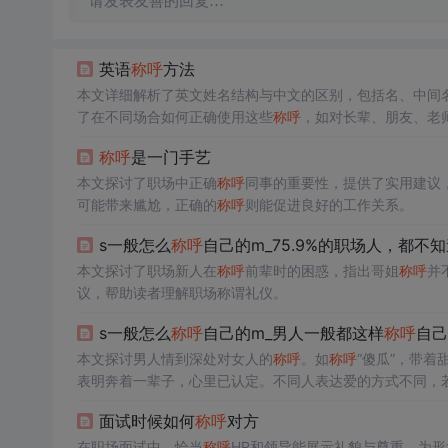
请发表友善的回复…
英语
称呼
方法
本文详细解析了英文姓名结构与中文的区别，包括名、中间
了在不同场合如何正确使用这些
称呼
，如对长辈、朋友、老
称呼
是一门手艺
本文探讨了职场中正确
称呼
同事的重要性，提供了实用建议
可能带来尴尬，正确的
称呼
则能促进良好的工作关系。
s一般怎么
称呼
自己的m_75.9%的职场人，都不
本文探讨了职场新人在
称呼
前辈时的困惑，指出哥姐
称呼
并
议，帮助读者理解职场称谓礼仪。
s一般怎么
称呼
自己的m_男人一般都这样
称呼
自己
本文探讨男人情到深处对女人的
称呼
。如
称呼
“傻瓜”，带着
表明奔着一辈子，心里已认定。不同人表达爱的方式不同，
面试时候如何
称呼
对方
在职场面试中，恰当
称呼
HR和领导能展示礼貌与尊重，为