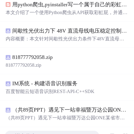
用python爬虫,pyinstaller写一个属于自己的彩虹屁生成器！（链接在文末自取）
本文介绍了一个使用Python爬虫从API获取彩虹屁，并通过
tkinter模块创建GUI的彩虹屁生成器。该程序经pyinstaller打
包后，可在无Python环境下运行。
间歇性光伏出力下 48V 直流母线电压稳定控制及储能双向充放电闭环调控体系研究（Simulink仿真实现）
内容概要：本文针对间歇性光伏出力条件下48V直流母线
电压稳定控制及储能双向充放电闭环调控问题，提出一种
基于离网光伏直流微网系统的协同控制体系。通过构建包
818777792058.zip
含光伏阵列、Boost型DC-DC变换器、双向DC-DC变换器
与锂离子电池储能系统的完整拓扑结构，结合光伏最大功
818777792058.zip
率点跟踪（MPPT）技术和储能系统的双向功率调节能
力，实现对功率供需失衡的有效抑制。系统采用分层控制
架构，集成电压外环与电流内环双闭环控制策略，确保在
IM系统 - 构建语音识别服务
光照强度波动、负载突变等动态工况下维持母线电压稳
百度智能云短语音识别REST-API-C++SDK
定。在Simulink环境中搭建全系统仿真模型，验证了控制策
略在多种扰动场景下的有效性与鲁棒性，显著提升了微网
在无外部电网支撑下的自主运行能力和电能质量水平。; 适
（共89页PPT）遇见下一站幸福暨万达公园ONE某省市热气球生活艺术节活动策划方案.pptx
合人群：具备电力电子、自动控制与新能源系统基础知识
（共89页PPT）遇见下一站幸福暨万达公园ONE某省市热
的电气工程及相关专业研究生、科研人员，以及从事光伏
气球生活艺术节活动策划方案.pptx
储能系统、直流微网设计与仿真的工程技术人员。; 使用场
景及目标：①用于教学与科研中离网型光伏直流微网系统