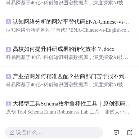
科易网基于40亿+科创知识图谱数据库，深度探索AI技术
在技术转移、成果转化、技术经纪、知识产权、产业创
新、科技招商等垂直领域的多样化应用场景，研究科技创
认知网络分析的网站平替代码ENA-Chinese-vs-English-reproducible.zip
新领域的AI+数智化解决方案，推动科技创新与产业创新
智能化发展。
认知网络分析的网站平替代码ENA-Chinese-vs-English-repro
ducible.zip
高校如何提升科研成果的转化效率？.docx
科易网基于40亿+科创知识图谱数据库，深度探索AI技术
在技术转移、成果转化、技术经纪、知识产权、产业创
新、科技招商等垂直领域的多样化应用场景，研究科技创
产业招商如何精准匹配？招商部门苦于找不到符合产业链补链强链方向的目标企业怎么办？.docx
新领域的AI+数智化解决方案，推动科技创新与产业创新
智能化发展。
科易网基于40亿+科创知识图谱数据库，深度探索AI技术
在技术转移、成果转化、技术经纪、知识产权、产业创
新、科技招商等垂直领域的多样化应用场景，研究科技创
大模型工具Schema枚举鲁棒性工具｜原创源码+测试+离线报告
新领域的AI+数智化解决方案，推动科技创新与产业创新
智能化发展。
原创 Tool Schema Enum Robustness Lab 工具，测试大小
写、别名、未知枚举、空值与多语言取值对工具参数校验
和修复的影响。压缩包包含完整源码、3 项自动化测试、
可复现合成示例、离线 HTML/JSON/SVG 报告、1080×720
说点什么…
真实运行效果图、README、运行说明、功能清单、MIT