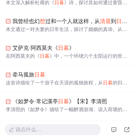
本文深入解析杜甫的《
日暮
》诗，探讨其如何通过黄昏乡
村景象描绘人生暮年的孤独与思乡之情。诗中细腻的景物
描写与深沉的情感交织，展现了杜甫卓越的艺术成就。
我曾经也幻
想
过和一个人就这样，从
清晨
到
日暮
...
本文通过一对夫妻的日常生活，探讨了婚姻的真谛。从经
济困难到事业挫折，再到生活的琐碎，他们始终相互扶
持，共同面对。文章强调了在婚姻中，精神上的支持和理
艾萨克·阿西莫夫《
日暮
》
解远比物质更重要，展现了夫妻间深厚的情感和对生活的
热爱。
在阿西莫夫的《
日暮
》中，一个环绕六个太阳运行的世界
每两千年经历一次全面日食，科学家们意识到绝对黑暗的
心理效应可能是文明循环的原因。当黑暗再次降临，无数
牵马孤旅
日暮
突然出现的星星导致了全球范围的疯狂。
这首诗描绘了一个游子在天涯的孤独旅程，从
日暮
的归途
到日出时的自由行走，表达了漂泊者对自由与归属的渴
望。通过与剑与马的相伴，游子在日月交替中寻找内心的
《如梦令·常记溪亭
日暮
》【宋】李清照
平静与满足。
李清照的《如梦令》描绘了一幅醉酒游湖、误入荷塘的美
丽画卷。词中，作者回忆了溪边亭子的
日暮
时光，因沉醉
忘归，兴尽返舟时误入荷花深处，争渡之际惊起鸥鹭。此
词展现了李清照早期生活的闲适情趣，以及其独特的文学
说点什么…
造诣。