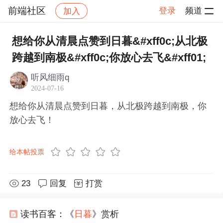
前端社区
登录
频道
加入
帖子详情
社区
前端社区
感慨
想给你从清晨点赞到日暮&#xff0c;从北极
跨越到南极&#xff0c;你放心去飞&#xff01;
听风细雨q
2024-07-16
想给你从清晨点赞到日暮，从北极跨越到南极，你
放心去飞！
给本帖投票
23
回复
打赏
读书百客：《
日暮
》赏析