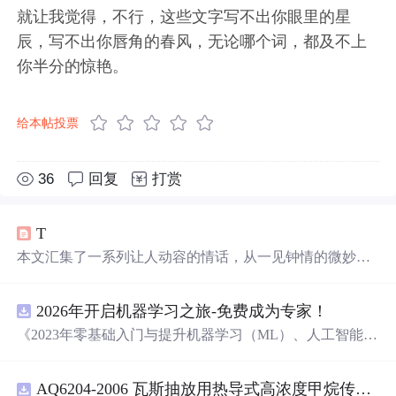
就让我觉得，不行，这些文字写不出你眼里的星
辰，写不出你唇角的春风，无论哪个词，都及不上
你半分的惊艳。
给本帖投票
36
回复
打赏
T
本文汇集了一系列让人动容的情话，从一见钟情的微妙到
日久生情的沉淀，每一句话都承载着深深的情感。这里有
对爱情细腻的描绘，也有对爱人深情的告白，每一段
文字
2026年开启机器学习之旅-免费成为专家！
都能触动人心。
《2023年零基础入门与提升机器学习（ML）、人工智能
（AI）的全指南，涵盖最新动态与前沿技术！》
AQ6204-2006 瓦斯抽放用热导式高浓度甲烷传感器-可搜索.pdf