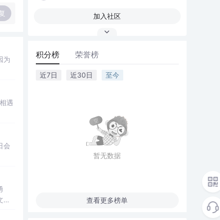
复
加入社区
积分榜
荣誉榜
因为
近7日
近30日
至今
相遇
日会
暂无数据
勇
文章
查看更多榜单