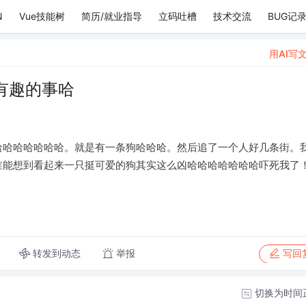
N
Vue技能树
简历/就业指导
立码吐槽
技术交流
BUG记
用AI写
有趣的事哈
哈哈哈哈哈哈哈。就是有一条狗哈哈哈。然后追了一个人好几条街。
谁能想到看起来一只挺可爱的狗其实这么凶哈哈哈哈哈哈哈吓死我了
转发到动态
举报
写回
切换为时间