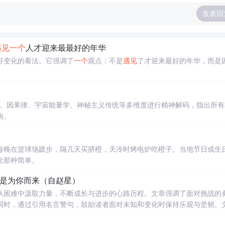
发表回
遇见
一个
人才迎来最最好的年华
好变化的看法。它强调了
一个
观点：不是
遇见
了才迎来最好的年华，而是
、因果律、宇宙能量学、神秘主义传统等多维度进行精神解码，指出所有
南。
每晚在篮球场踱步，隔几天买脐橙，天冷时烤电炉吃橙子。当地节日或生
念那种简单。
是为你而来（自赵星）
从困难中汲取力量，不断成长与进步的心路历程。文章强调了面对挑战的
同时，通过引用名言警句，鼓励读者面对未知和变化时保持乐观与坚韧。
快速变化的社会中保持独立思考与自我提升。