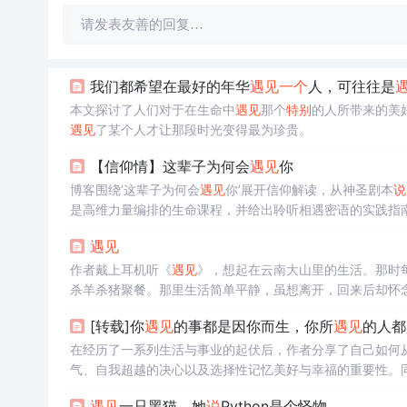
请发表友善的回复…
我们都希望在最好的年华
遇见
一个
人，可往往是
本文探讨了人们对于在生命中
遇见
那个
特别
的人所带来的美
遇见
了某个人才让那段时光变得最为珍贵。
【信仰情】这辈子为何会
遇见
你
博客围绕‘这辈子为何会
遇见
你’展开信仰解读，从神圣剧本
说
是高维力量编排的生命课程，并给出聆听相遇密语的实践指
遇见
作者戴上耳机听《
遇见
》，想起在云南大山里的生活。那时
杀羊杀猪聚餐。那里生活简单平静，虽想离开，回来后却怀
[转载]你
遇见
的事都是因你而生，你所
遇见
的人都
在经历了一系列生活与事业的起伏后，作者分享了自己如何
气、自我超越的决心以及选择性记忆美好与幸福的重要性。
还探讨了个人成长与人际关系之间的微妙平衡，以及如何在
遇见
一只黑猫，她
说
Python是个怪物