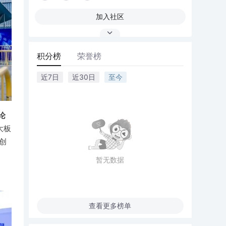
加入社区
积分榜
荣誉榜
近7日
近30日
至今
论
大板
创
暂无数据
查看更多榜单