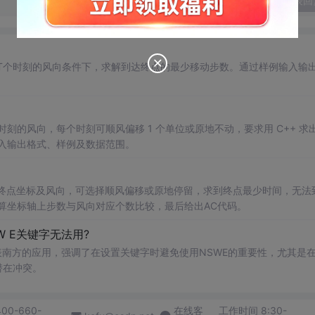
发表回
T个时刻的风向条件下，求解到达终点的最少移动步数。通过样例输入输
刻的风向，每个时刻可顺风偏移 1 个单位或原地不动，要求用 C++ 求
输入输出格式、样例及数据范围。
终点坐标及风向，可选择顺风偏移或原地停留，求到终点最少时间，无法
计算坐标轴上步数与风向对应个数比较，最后给出AC代码。
W E关键字无法用?
表南方的应用，强调了在设置关键字时避免使用NSWE的重要性，尤其是
潜在冲突。
400-660-
在线客
工作时间 8:30-