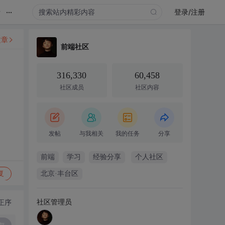
...
录
登录/注册
文章
前端社区
316,330
60,458
社区成员
社区内容
发帖
与我相关
我的任务
分享
前端
学习
经验分享
个人社区
复
北京·丰台区
社区管理员
正序