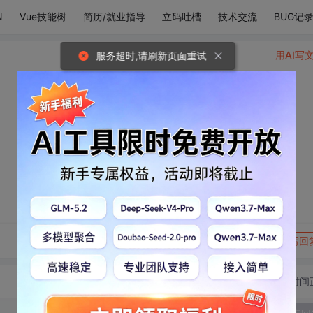
N
Vue技能树
简历/就业指导
立码吐槽
技术交流
BUG记
用AI写
服务超时,请刷新页面重试
转发到动态
举报
写回
切换为时间