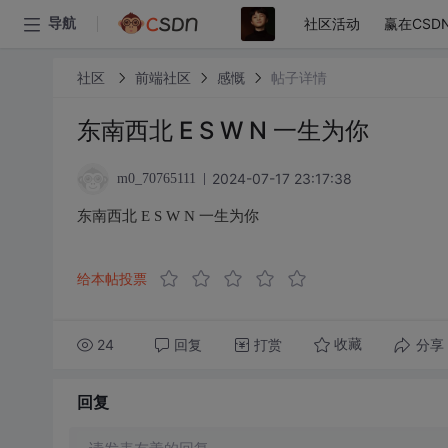
社区活动
赢在CSD
导航
社区
前端社区
感慨
帖子详情
东南西北 E S W N 一生为你
2024-07-17 23:17:38
m0_70765111
东南西北 E S W N 一生为你
给本帖投票
24
回复
打赏
分享
收藏
回复