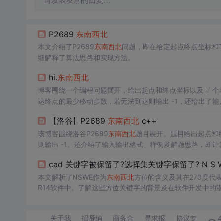
请发表友善的回复…
P2689
东南西北
本文介绍了P2689
东南西北
问题，即在给定起点终点坐标和
细解释了算法思路和实现方法。
hi.
东南西北
博客围绕一个编程问题展开，给出起点和终点坐标以及 T 个时
达终点的最少移动步数，若无法到达则输出 -1，还给出了
【洛谷】P2689
东南西北
c++
该博客围绕洛谷P2689
东南西北
题目展开。题目给出起点和
则输出 -1。还介绍了输入输出格式、样例及解题思路，即
cad 关键字被保留了?选择集关键字保留了? N S 
本文解析了NSWE作为
东南西北
方位的含义及其在270度代
R14软件中。了解这些方位关键字的背景及在软件开发中的
关于我
招贤纳
商务合
寻求报
协议专