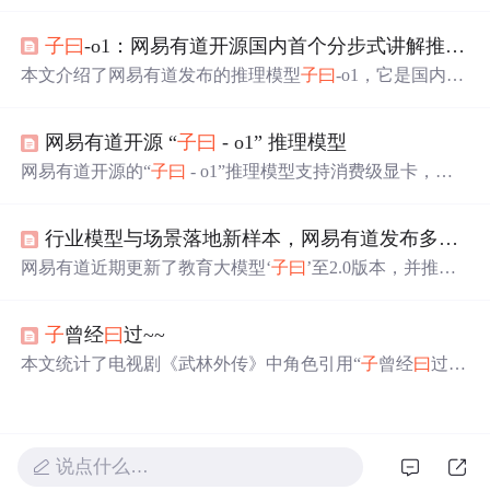
1”。该模型14B参数，支持消费级显卡部署，复现OpenAI
o1单模型推理能力。它在教育领域优势明显，具备自我纠
子
曰
-o1：网易有道开源国内首个分步式讲解推理模型，支持K12数学教学
错能力，其开源特性对开发者和企业有诸多价值，还通过
优化训练数据提升K12数学解答能力。
本文介绍了网易有道发布的推理模型
子
曰
-o1，它是国内首
个输出分步式讲解的模型，采用14B轻量级架构，适合低
显存设备。具备分步式讲解、强逻辑推理等功能，应用于
网易有道开源 “
子
曰
- o1” 推理模型
“有道小P”，支持启发式学习，还给出了运行示例和相关资
源。
网易有道开源的“
子
曰
- o1”推理模型支持消费级显卡，通
过轻量级模型设计、低比特量化技术和异构计算优化实
现。本文介绍了其环境准备，包括安装依赖库和确保硬件
行业模型与场景落地新样本，网易有道发布多款“
子
支持，还说明了模型下载、编写推理代码及运行代码的步
骤。
网易有道近期更新了教育大模型‘
子
曰
’至2.0版本，并推出
AI家庭教师小P老师、有道速读和HiEcho2.0等应用。‘
子
曰
’成为首批通过国家备案的教育大模型，标志着个性化教学
子
曾经
曰
过~~
的深化和AI在教育领域的广泛应用。
本文统计了电视剧《武林外传》中角色引用“
子
曾经
曰
过”
的次数及内容，展示了秀才等角色使用该句式的有趣场
景。
说点什么…