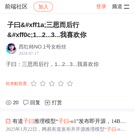
前端社区
登录
频道
加入
帖子详情
社区
前端社区
感慨
子曰&#xff1a;三思而后行
&#xff0c;1...2...3...我喜欢你
西红柿NO.1号女粉丝
2024-07-17
子曰：三思而后行，1...2...3...我喜欢你
给本帖投票
20
回复
打赏
有道
子
曰
推理模型“
子
曰
-o1”发布即开源，14B小参数复现OpenAI o1强推理效果
2025年1月22日，网易有道发布并开源推理模型“
子
曰
-o