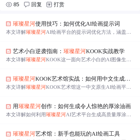
85
回复
打赏
璀璨
星河
使用技巧：如何优化AI绘画提示词
本文详解
璀璨
星河
AI绘画平台的提示词优化方法，涵盖其
双引擎（Kook真实幻想引擎与Z-Image原生艺术引擎）差
异、自动翻译机制、提示词三要素结构（主体+风格+细
艺术小白逆袭指南：
璀璨
星河
KOOK实战教学
节）、权重调控、负面提示词运用，以及梵高/浪漫主义/抽
象等风格专用配方，并结合场景氛围、材质纹理、构图视
本文详解
璀璨
星河
KOOK这一面向艺术小白的AI图像生成
角等高级技巧及实战案例，助力用户提升生成质量。
工具，聚焦其艺术导向UI设计、中文直输Prompt+Deep Tra
nslator智能转换、基于SD-Turbo的高速稳定生成（8–12步/1
璀璨
星河
KOOK艺术馆实战：如何用中文生成超现实画作
024px）、多风格支持（油画/数字艺术/水墨）及零基础实
操路径。涵盖环境配置、界面解析、高质量描述词撰写技
本文详解
璀璨
星河
KOOK艺术馆这一中文原生AI绘画平台
巧、常见问题修复及作品集建设方法，突出其降低深度学
的操作流程与创作方法，聚焦于利用自然中文描述生成高
习应用门槛的技术特性。
质量超现实主义画作。涵盖快速上手三步法、中文提示词
用
璀璨
星河
创作：如何生成令人惊艳的厚涂油画
优化技巧、超现实专用词汇体系、常见问题调试策略及社
交媒体/创意写作/概念设计等实际应用，并介绍系列化、混
本文详解如何利用
璀璨
星河
AI艺术平台生成高质量厚涂油
合风格与迭代优化等进阶技法，突出其在中文语境下降低
画。涵盖环境部署（Python/CUDA/GPU）、界面操作、中
AI绘画门槛的核心价值。
文提示词自动翻译、厚涂专用提示词设计（如'impasto''vibr
璀璨
星河
艺术馆：新手也能玩的AI绘画工具
ant texture'）、关键参数优化（CFG值、分辨率、BF16精