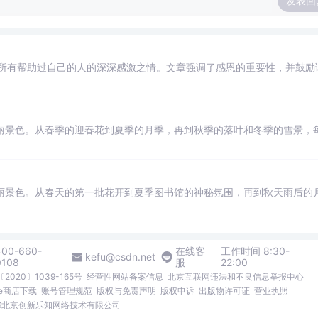
发表回
所有帮助过自己的人的深深感激之情。文章强调了感恩的重要性，并鼓励
丽景色。从春季的迎春花到夏季的月季，再到秋季的落叶和冬季的雪景，
丽景色。从春天的第一批花开到夏季图书馆的神秘氛围，再到秋天雨后的
400-660-
在线客
工作时间 8:30-
kefu@csdn.net
0108
服
22:00
2020〕1039-165号
经营性网站备案信息
北京互联网违法和不良信息举报中心
me商店下载
账号管理规范
版权与免责声明
版权申诉
出版物许可证
营业执照
026北京创新乐知网络技术有限公司