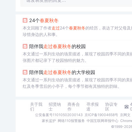
请发表友善的回复…
24个
春夏秋冬
本文回顾了作者
走过
24个
春夏秋冬
的经历，表达了对父母及
珍惜身边的人和事。
陪伴我
走过
春夏秋冬
的校园
本文通过一系列生动的场景描述，展现了校园四季不同的美
张图片都记录下了校园独特的魅力。
陪伴我
走过
春夏秋冬
的大学校园
本文通过一系列生动的场景描述，展现了校园四季不同的美
红及冬季雪后的小亭子，每个季节都有其独特的韵味。
关于我
招贤纳
商务合
寻求报
协议专
们
士
作
道
区
公安备案号11010502030143
京ICP备19004658号
京网文〔
家长监护
网络110报警服务
中国互联网举报中心
Chro
©1999-2