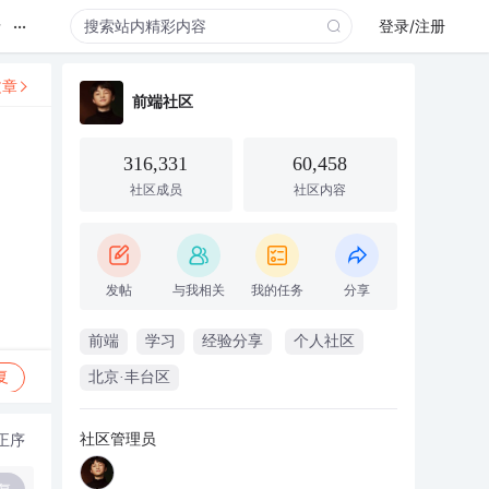
...
录
登录/注册
文章
前端社区
316,331
60,458
社区成员
社区内容
发帖
与我相关
我的任务
分享
前端
学习
经验分享
个人社区
复
北京·丰台区
社区管理员
正序