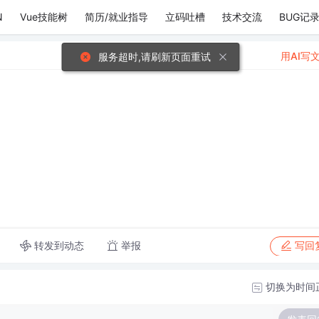
N
Vue技能树
简历/就业指导
立码吐槽
技术交流
BUG记
用AI写
服务超时,请刷新页面重试
转发到动态
举报
写回
切换为时间