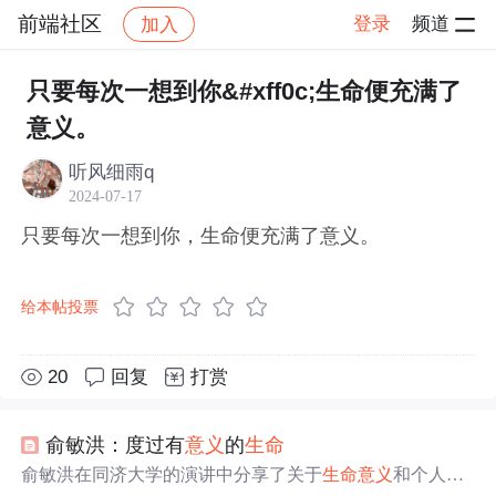
前端社区
登录
频道
加入
帖子详情
社区
前端社区
感慨
只要每次一想到你&#xff0c;生命便充满了
意义。
听风细雨q
2024-07-17
只要每次一想到你，生命便充满了意义。
给本帖投票
20
回复
打赏
俞敏洪：度过有
意义
的
生命
俞敏洪在同济大学的演讲中分享了关于
生命
意义
和个人成