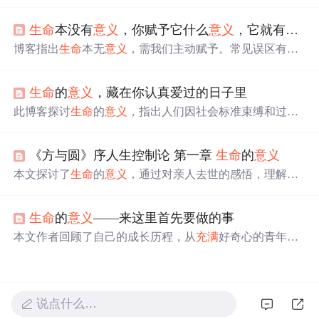
长的看法，强调了积极面对生活的态度、不断学习的重要
性以及建立良好人际关系的价值。
生命
本没有
意义
，你赋予它什么
意义
，它就有什么
博客指出
生命
本无
意义
，需我们主动赋予。常见误区有
对‘标准答案’的执念、‘外在赋予’的价值误区和‘宿命定
论’的消极陷阱。可通过投身热爱、传递价值、自我超越赋
生命
的
意义
，藏在你认真爱过的日子里
予
生命
意义
，还给出探索热爱、创造价值、规划成长的行
动方案。
此博客探讨
生命
的
意义
，指出人们因社会标准束缚和过度
思考而迷失方向。
生命
真谛在于认真去爱，如热爱生活、
真诚付出。还给出实践指南，包括挖掘日常热爱、深化情
《方与圆》序人生控制论 第一章
生命
的
意义
感联结、培养自我关怀，让
生命
从迷茫走向丰盈。
本文探讨了
生命
的
意义
，通过对亲人去世的感悟，理解
生
命
的价值与脆弱。文中引用了佛学思想来寻找心灵的慰
藉，并通过《老人与海》的故事阐述了面对困难与挑战的
生命
的
意义
——来这里首先要做的事
勇气。
本文作者回顾了自己的成长历程，从
充满
好奇心的青年到
经历失恋后的奋起直追，再到理解社会复杂性的成年人，
每一次转折都让作者对于
生命
的
意义
有了更深的理解。作
者认为
生命
的
意义
在于不断突破自我，追求知识和个人成
长。
说点什么…