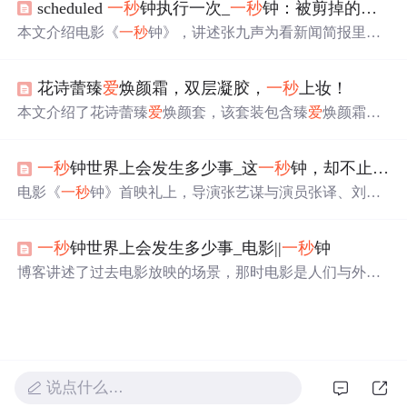
scheduled
一秒
钟执行一次_
一秒
钟：被剪掉的真相才是人物强烈情感的动机，才不是什么
本文介绍电影《
一秒
钟》，讲述张九声为看新闻简报里女
儿出镜的
一秒
钟而逃跑奔波。影片因删减情节削弱了情感
表达，揭示女儿为摆脱家庭“成分”影响而死的背景。还探
花诗蕾臻
爱
焕颜霜，双层凝胶，
一秒
上妆！
讨片中人物对电影的态度，指出多是因其他情感或精神匮
乏，而非真正
爱
电影。
本文介绍了花诗蕾臻
爱
焕颜套，该套装包含臻
爱
焕颜霜和
臻
爱
洁面慕斯。焕颜霜能舒缓肌肤不适、嫩肤遮瑕，双层
凝胶配方
一秒
上妆不卡粉；洁面慕斯洗护结合，复配氨基
一秒
钟世界上会发生多少事_这
一秒
钟，却不止
一秒
酸成分，清洁保湿，让皮肤Q弹不紧绷，一套满足上妆洗
卸需求。
电影《
一秒
钟》首映礼上，导演张艺谋与演员张译、刘浩
存分享了影片背后的故事。张译饰演的父亲穿越沙漠只为
看女儿
一秒
钟影像，展现了深沉的父
爱
。影片对胶片时代
一秒
钟世界上会发生多少事_电影||
一秒
钟
的还原唤起了观众对电影最初的热
爱
。歌手老狼等人的评
价进一步肯定了电影的情感触动。电影将于11月27日上
博客讲述了过去电影放映的场景，那时电影是人们与外界
映。
或心灵沟通的桥梁。提到《新闻简报》《英雄儿女》等影
片，前辈们对电影充满敬畏和喜
爱
。还讲述了男人为寻找
定格女儿
一秒
的胶片翻越沙漠，
一秒
虽短暂却承载无数回
忆，如今科技发展，很多
一秒
不再解封。
说点什么…