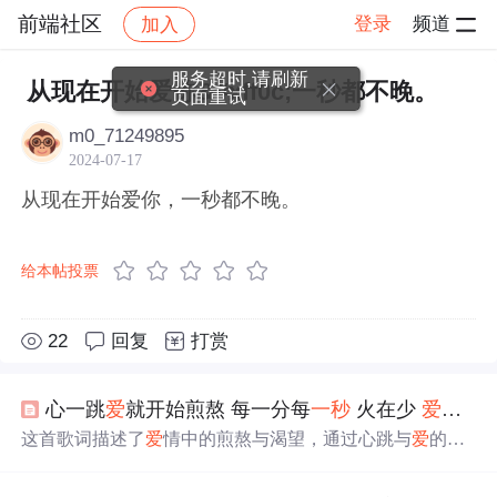
前端社区
登录
频道
加入
帖子详情
社区
前端社区
感慨
服务超时,请刷新
从现在开始爱你&#xff0c;一秒都不晚。
页面重试
m0_71249895
2024-07-17
从现在开始爱你，一秒都不晚。
给本帖投票
22
回复
打赏
心一跳
爱
就开始煎熬 每一分每
一秒
火在少
爱
就开
这首歌词描述了
爱
情中的煎熬与渴望，通过心跳与
爱
的联
系，展现了情感的强烈与复杂。