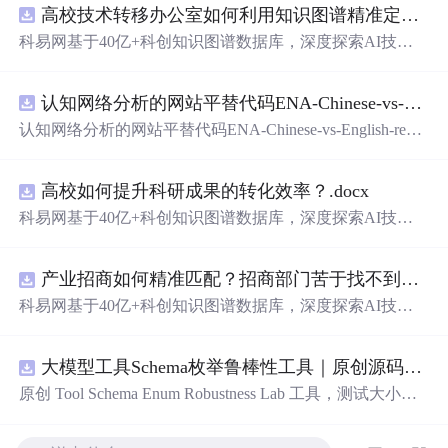
高校技术转移办公室如何利用知识图谱精准定位产业需求与技术适配点？.docx
科易网基于40亿+科创知识图谱数据库，深度探索AI技术
在技术转移、成果转化、技术经纪、知识产权、产业创
新、科技招商等垂直领域的多样化应用场景，研究科技创
认知网络分析的网站平替代码ENA-Chinese-vs-English-reproducible.zip
新领域的AI+数智化解决方案，推动科技创新与产业创新
智能化发展。
认知网络分析的网站平替代码ENA-Chinese-vs-English-repro
ducible.zip
高校如何提升科研成果的转化效率？.docx
科易网基于40亿+科创知识图谱数据库，深度探索AI技术
在技术转移、成果转化、技术经纪、知识产权、产业创
新、科技招商等垂直领域的多样化应用场景，研究科技创
产业招商如何精准匹配？招商部门苦于找不到符合产业链补链强链方向的目标企业怎么办？.docx
新领域的AI+数智化解决方案，推动科技创新与产业创新
智能化发展。
科易网基于40亿+科创知识图谱数据库，深度探索AI技术
在技术转移、成果转化、技术经纪、知识产权、产业创
新、科技招商等垂直领域的多样化应用场景，研究科技创
大模型工具Schema枚举鲁棒性工具｜原创源码+测试+离线报告
新领域的AI+数智化解决方案，推动科技创新与产业创新
智能化发展。
原创 Tool Schema Enum Robustness Lab 工具，测试大小
写、别名、未知枚举、空值与多语言取值对工具参数校验
和修复的影响。压缩包包含完整源码、3 项自动化测试、