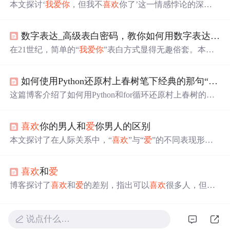
本文探讨‘
我
爱
你
，但我不
喜欢
你了’这一情感悖论的深层
含义，指出
爱
可源于习惯、责任或深刻联结，而
喜欢
则依
赖当下的心动、期待与互动意愿；强调在信息技术语境
数字表达_高级表白密码，教你如何用数字表达出
我
中，该现象映射用户对旧系统/技术的情感依恋与理性弃用
并存的状态，如持续依赖某款API却停止新增集成。
在21世纪，简单的“
我
爱
你
”表白方式显得无趣俗套。本文
分享了多组高级表白密码，用数字表达“
我
爱
你
”等情感，
如520代表
我
爱
你
，730代表
喜欢
你等，为人们提供了新颖
如何使用Python还原村上春树笔下经典的那句“
我
爱
的表白方式。
这篇博客介绍了如何用Python和for循环还原村上春树的经
典比喻，通过代码展示了如何表达情感，如同村上笔下的“
我
爱
你
就像
爱
春天的小熊”。文中以
一首
诗
的形式，借助Py
喜欢
你的男人和
爱
你男人的区别
thon的print()函数和循环，创造了一幅深情的画面，描绘了
一只蓝鲸的内心世界，以此体现现代人追求瞬间形象和情
本文探讨了在人际关系中，“
喜欢
”与“
爱
”的不同表现形
感共鸣的特点。
式。从日常行为到深层关怀，详细列举了两者间的细微差
别，帮助读者理解真正的
爱
情含义。
喜欢
和
爱
博客探讨了
喜欢
和
爱
的差别，指出可以
喜欢
很多人，但不
能
爱
很多人，相
爱
更难。相
爱
并非仅靠说“
我
爱
你
”，
喜欢
的人也
喜欢
你未必能清楚感知，而
爱
人也
爱
你会有心灵震
动且无需言语表达。
说点什么…