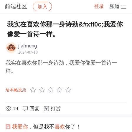
前端社区
登录
频道
加入
帖子详情
社区
前端社区
感慨
我实在喜欢你那一身诗劲&#xff0c;我爱你
像爱一首诗一样。
jiafmeng
2024-07-18
我实在喜欢你那一身诗劲，我爱你像爱一首诗一
样。
给本帖投票
19
回复
打赏
我
爱
你
，但是我不
喜欢
你了！