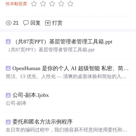
给本帖投票
21
回复
打赏
（共87页PPT）基层管理者管理工具箱.ppt
（共87页PPT）基层管理者管理工具箱.ppt
OpenHuman 是你的个人 AI 超级智能 私密、简洁、极其强大
简洁、UI 优先、人性化 — 清爽的桌面体验和简短的入门
流程让你从安装到拥有一个可用的智能体仅需几次点击
——无需先配置，无需终端。智能体有一张脸：一个桌面
公司-副本.ljobx
吉祥物，会说话、能感知周围环境、可作为真实参与者加
入你的 Google Meet 会议、跨周记住你，即使你停止输入
公司-副本
后仍在后台持续思考。
委托和匿名方法示例程序
在日常的编码过程中，我们很容易不经意间使用委托和匿