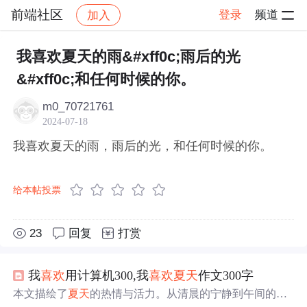
前端社区
登录
频道
加入
帖子详情
社区
前端社区
感慨
我喜欢夏天的雨&#xff0c;雨后的光
&#xff0c;和任何时候的你。
m0_70721761
2024-07-18
我喜欢夏天的雨，雨后的光，和任何时候的你。
给本帖投票
23
回复
打赏
我
喜欢
用计算机300,我
喜欢
夏天
作文300字
本文描绘了
夏天
的热情与活力。从清晨的宁静到午间的酷