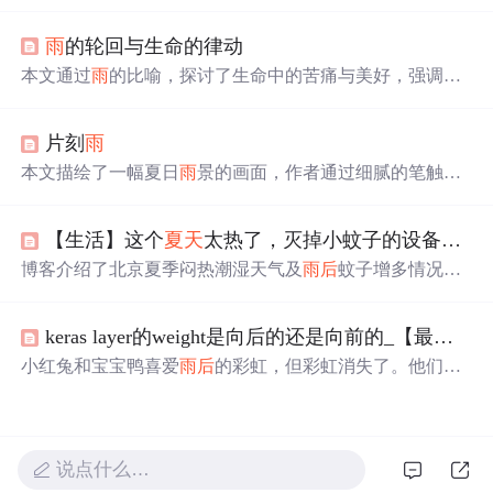
热，再到夜晚的凉爽，展现了
夏天
不同时间段的魅力。通
过描写人们的生活状态及自然界的变化，表达了作者对
夏
雨
的轮回与生命的律动
天
的喜爱。
本文通过
雨
的比喻，探讨了生命中的苦痛与美好，强调了
经历风
雨
后
彩虹的珍贵，以及四季变换带来的不同体验。
文章鼓励读者在面对困难时保持坚韧，相信阳
光
总在风
雨
片刻
雨
后
。
本文描绘了一幅夏日
雨
景的画面，作者通过细腻的笔触，
展现了
雨
中人们的各种状态，从匆忙避
雨
到悠闲赏
雨
，再
到
雨
后
的清凉与宁静。文章还穿插了作者对于生活的感悟
【生活】这个
夏天
太热了，灭掉小蚊子的设备分享
和对古人生活方式的遐想。
博客介绍了北京夏季闷热潮湿天气及
雨
后
蚊子增多情况，
区分了摇蚊、小型库蚊、蠓（墨蚊）等不同蚊虫。重点分
享了吸蚊灯改造经验，通过扩大孔、用速干胶和玻璃胶固
keras layer的weight是向后的还是向前的_【最美的遇见】又见
定100目尼龙纱等步骤，改造后的吸蚊灯捕小飞蚊效果好，
还提醒了选灯时的注意事项。
小红兔和宝宝鸭喜爱
雨
后
的彩虹，但彩虹消失了。他们踏
上寻找之旅，从榕树、大江和石桥那里了解到环境保护的
重要性，并采取行动让彩虹重现。
说点什么…