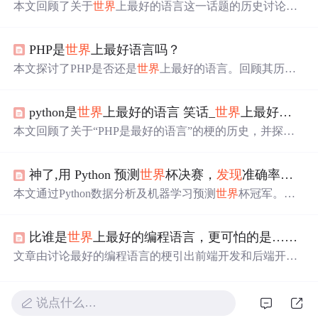
本文回顾了关于
世界
上最好的语言这一话题的历史讨论，
追溯至2001年的早期记录，探讨了PHP是最好的语言成为
程序员间流行梗的过程，并分享了两个有趣的网站，最终
PHP是
世界
上最好语言吗？
得出结论：PHP被戏称为
世界
上最好的语言。
本文探讨了PHP是否还是
世界
上最好的语言。回顾其历
史，指出如今比较优势不再明显。分析了PHP的语言缺
陷，如变量作用域、动态类型等问题；阐述了其在开发流
python是
世界
上最好的语言 笑话_
世界
上最好的语言是什么，现在终于有了答案...
程和请求处理方式上的特点；还对比了PHP7和PHP5的性
能，探讨了数组底层实现及扩展开发的利弊。
本文回顾了关于“PHP是最好的语言”的梗的历史，并探讨
了这一说法的起源及其在程序员社区中的流行程度。虽然
这个问题没有确定的答案，但这个话题一直受到程序员们
神了,用 Python 预测
世界
杯决赛，
发现
准确率还挺高
的喜爱。
本文通过Python数据分析及机器学习预测
世界
杯冠军。利
用kaggle数据集，分析历史比赛记录，采用逻辑回归算法
预测2022年卡塔尔
世界
杯的可能赢家。
比谁是
世界
上最好的编程语言，更可怕的是……
文章由讨论最好的编程语言的梗引出前端开发和后端开发
哪个更难做的话题。极客时间文章指出前端工作繁杂，后
端工作成熟稳定。如今前端发展变化大，工程师要不断学
习。讨论中大家认为前端麻烦、技术换代快，后端复杂、
说点什么…
业务难，二者功能不同但可对比难做程度。