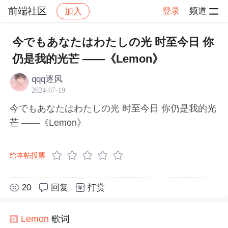
前端社区
登录
频道
加入
帖子详情
社区
前端社区
感慨
今でもあなたはわたしの光 时至今日 你
仍是我的光芒 ——《Lemon》
qqq逐风
2024-07-19
今でもあなたはわたしの光 时至今日 你仍是我的光
芒 ——《Lemon》
给本帖投票
20
回复
打赏
Lemon
歌词