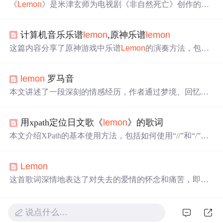
《
Lemon
》是米津玄师为电视剧《非自然死亡》创作的主
题曲，歌词描绘了对失去的爱人的深深怀念与无法忘怀的
痛苦。歌曲中，苦涩的柠檬象征着回忆的苦楚，而主人公
计算机音乐乐谱
lemon
,原神乐谱
lemon
在黑暗中找寻
光
明，表达了即使在悲伤中，对方仍是他的
光
芒
。米津玄师通过细腻的歌词展现了对过往幸福的追忆
这篇内容分享了原神游戏中乐谱
Lemon
的演奏方法，包括
和无法触及的爱，触动人心。
琴谱的键位图和演奏提示。玩家可以通过QWERTY键盘进
行演奏，并提供了歌曲的歌词和情感深沉的意境。乐谱的
lemon
罗马音
解析帮助旅行者们在游戏中重现这首动人旋律。
本文讲述了一段深刻的情感经历，作者通过梦境、回忆与
现实的交织，表达了对往昔美好时
光
的怀念与对失去爱情
的深切哀伤。文章通过细腻的文字描绘了与挚爱共度的时
用xpath定位日文歌《
lemon
》的歌词
光
，即使在分离后，对方依然是生命中的
光
芒
。
本文介绍XPath的基本使用方法，包括如何使用“//”和“/”获
取页面元素，使用contains函数处理属性中的多个值，以及
如何通过示例代码定位特定内容。以豆瓣网站上的日文歌
Lemon
曲《
lemon
》的歌词为例，展示了XPath的强大功能。
这首歌词深情地表达了对失去的爱情的怀念和痛苦，即使
时间流逝，对方依然是心中的
光
。歌曲中提到的悲伤、痛
苦、无法忘怀的过去，以及那如柠檬香气般挥之不去的记
忆，都构成了主人公内心世界的深刻印记。
说点什么…