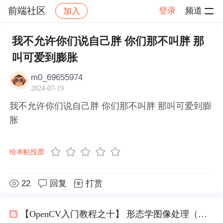
前端社区
登录
频道
加入
帖子详情
社区
前端社区
感慨
我不允许你们说自己胖 你们那不叫胖 那
叫可爱到膨胀
m0_69655974
2024-07-19
我不允许你们说自己胖 你们那不叫胖 那叫可爱到膨
胀
给本帖投票
22
回复
打赏
【OpenCV入门教程之十】 形态学图像处理（一）：