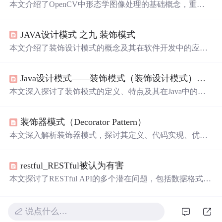
本文介绍了OpenCV中形态学图像处理的基础概念，重点
探讨了
膨胀
与腐蚀操作的原理与应用。通过提供源代码示
例，展示了如何在图像处理任务中使用这些技术，包括定
JAVA设计模式 之九 装饰模式
义内核、调节参数以及实现效果的可视化。此外，还提供
了一个实用的示例程序，
允许
用户通过滚动条调整腐蚀/
膨
本文介绍了装饰设计模式的概念及其在软件开发中的应
胀
操作和内核尺寸，直观体验不同参数设置下的图像变
用。装饰模式
允许
在不修改原有类结构的情况下，动态扩
化。
展对象的功能。文章通过示例详细阐述了装饰模式的结构
Java设计模式——装饰模式（装饰设计模式）详解
与实现过程。
本文深入探讨了装饰模式的定义、特点及其在Java中的应
用。装饰模式
允许
在不修改原有对象结构的前提下，动态
增加对象的职责，提供了比继承更灵活的扩展方式。文章
装饰器模式（Decorator Pattern）
详细介绍了装饰模式的结构，包括抽象构件、具体构件、
抽象装饰和具体装饰的角色，并通过游戏角色变身的实例
本文深入解析装饰器模式，探讨其定义、代码实现、优缺
展示了其实现过程。
点及使用场景，通过具体案例展示如何在不改变对象结构
的前提下为其添加新功能。
restful_RESTful被认为有害
本文探讨了RESTful API的多个潜在问题，包括数据格式效
率低下、缺乏明确的合同和文档、对业务需求的支持不
足、HTTP动词的局限性、时间耦合问题以及向后兼容性的
挑战。同时，文章提出了一些替代方案和技术，以克服RE
说点什么…
STful API在特定场景下的局限。