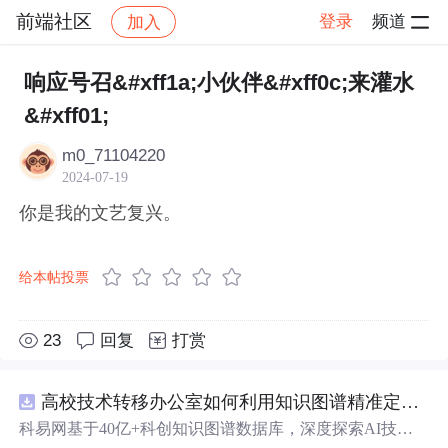
前端社区
登录
频道
加入
帖子详情
社区
前端社区
感慨
响应号召&#xff1a;小伙伴&#xff0c;来灌水
&#xff01;
m0_71104220
2024-07-19
你是我的文艺复兴。
给本帖投票
23
回复
打赏
高校技术转移办公室如何利用知识图谱精准定位产业需求与技术适配点？.docx
科易网基于40亿+科创知识图谱数据库，深度探索AI技术