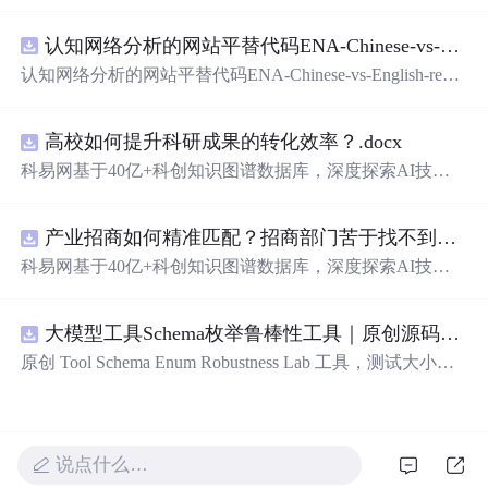
在技术转移、成果转化、技术经纪、知识产权、产业创
新、科技招商等垂直领域的多样化应用场景，研究科技创
认知网络分析的网站平替代码ENA-Chinese-vs-English-reproducible.zip
新领域的AI+数智化解决方案，推动科技创新与产业创新
智能化发展。
认知网络分析的网站平替代码ENA-Chinese-vs-English-repro
ducible.zip
高校如何提升科研成果的转化效率？.docx
科易网基于40亿+科创知识图谱数据库，深度探索AI技术
在技术转移、成果转化、技术经纪、知识产权、产业创
新、科技招商等垂直领域的多样化应用场景，研究科技创
产业招商如何精准匹配？招商部门苦于找不到符合产业链补链强链方向的目标企业怎么办？.docx
新领域的AI+数智化解决方案，推动科技创新与产业创新
智能化发展。
科易网基于40亿+科创知识图谱数据库，深度探索AI技术
在技术转移、成果转化、技术经纪、知识产权、产业创
新、科技招商等垂直领域的多样化应用场景，研究科技创
大模型工具Schema枚举鲁棒性工具｜原创源码+测试+离线报告
新领域的AI+数智化解决方案，推动科技创新与产业创新
智能化发展。
原创 Tool Schema Enum Robustness Lab 工具，测试大小
写、别名、未知枚举、空值与多语言取值对工具参数校验
和修复的影响。压缩包包含完整源码、3 项自动化测试、
可复现合成示例、离线 HTML/JSON/SVG 报告、1080×720
真实运行效果图、README、运行说明、功能清单、MIT
说点什么…
License 及原创与授权声明。运行时零第三方依赖，不包含