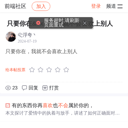
前端社区
登录
频道
加入
帖子详情
社区
前端社区
感慨
服务超时,请刷新
只要你在&#xff0c;我就不会喜欢上别人
页面重试
尐浮夸丶
2024-07-19
只要你在，我就不会喜欢上别人
给本帖投票
23
回复
打赏
有的东西你再
喜欢
也
不会
属於你的，
本文探讨了爱情中的执着与放手，讲述了如何正确面对感
情的得失，强调了珍惜与理解的重要性。