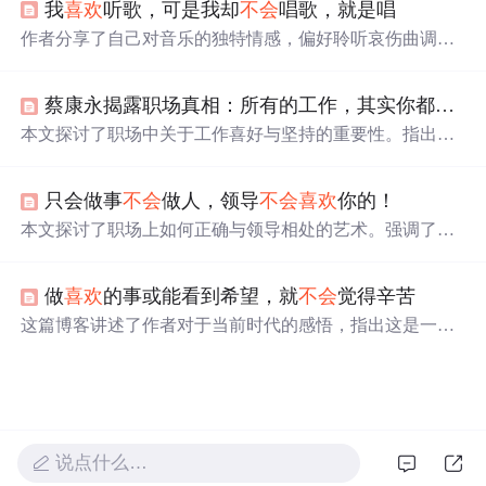
我
喜欢
听歌，可是我却
不会
唱歌，就是唱
作者分享了自己对音乐的独特情感，偏好聆听哀伤曲调，
并对特定歌手抱有特殊情怀。文中提及了对潘越云等歌手
的喜爱，以及对某些流行歌曲的态度。
蔡康永揭露职场真相：所有的工作，其实你都
不会
本文探讨了职场中关于工作喜好与坚持的重要性。指出很
多人对工作的喜爱往往源于表面，真正热爱并擅长的工作
需要时间和经验的积累。文章通过实例说明，无论是频繁
只会做事
不会
做人，领导
不会
喜欢
你的！
跳槽的年轻小伙还是对工作热情减退的朋友吴月，都反映
了职场人对工作态度的迷茫。强调工作不仅仅是
喜欢
与否
本文探讨了职场上如何正确与领导相处的艺术。强调了在
的问题，更需要投入和坚持，才能发现工作带来的价值和
领导面前适当展示自己的重要性，解释了溜须拍马并非贬
意义。
义，而是需要技巧的职场行为。通过案例分享，展示了有
做
喜欢
的事或能看到希望，就
不会
觉得辛苦
效沟通和适时赞美对于职场关系的重要性。
这篇博客讲述了作者对于当前时代的感悟，指出这是一个
物质丰富、充满选择的时代。作者通过个人经历分享了读
书和旅行给他带来的乐趣和启发，强调了利他主义的重要
性，并引用了樊登读书会创始人樊登的观点。文章还提到
了电子书与纸质书的共存以及读书对个人成长的影响，鼓
励人们坚持自己的爱好并从中成就自我。
说点什么…