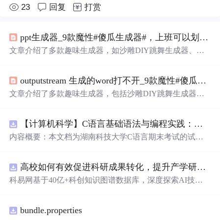
23
回复
打赏
ppt生成器_9款魔性#傻瓜生成器#，上班可以划水一天
文章介绍了多款趣味生成器，如沙雕DIY跳舞生成器、狗
屁不通文章生成器、万能表情包生成器等。这些生成器功
能各异，有的能带来欢乐，有的可解决文案难题，还有的
outputstream 生成的word打不开_9款魔性#傻瓜生成器#，上班可以划水一天
能用于拖延或实现图片合成等，适合上班划水时使用。
文章介绍了多款趣味生成器，包括沙雕DIY跳舞生成器、
狗屁不通文章生成器、万能表情包生成器等。这些生成器
功能各异，有的能带来欢乐，有的可解决文案难题，还有
【计算机科学】C语言基础语法与编程实践：湖南科技大学期末考试核心知识点解析
的能用于拖延或实现图片合成等，适合上班划水时使用。
内容概要：本文档为湖南科技大学C语言期末考试的试题
库，主要包含多套选择题，涵盖C语言的基础知识点，如
基本数据类型、运算符与表达式、控制结构（if、switch、
高校如何有效促进科研成果转化，提升产学研合作效率？.docx
循环）、数组、字符串处理、函数定义与调用、指针初步
等内容。题目形式为单项选择题，每道题后附有正确答
科易网基于40亿+科创知识图谱数据库，深度探索AI技术
案，旨在帮助学生巩固C语言语法和程序逻辑理解，提升
在技术转移、成果转化、技术经纪、知识产权、产业创
编程实践能力。; 适合人群：适用于高等院校计算机相关专
新、科技招商等垂直领域的多样化应用场景，研究科技创
业学习C语言课程的学生，特别是准备期末考试或需要强
bundle.properties
新领域的AI+数智化解决方案，推动科技创新与产业创新
化基础知识的初学者。; 使用场景及目标：①用于考前复