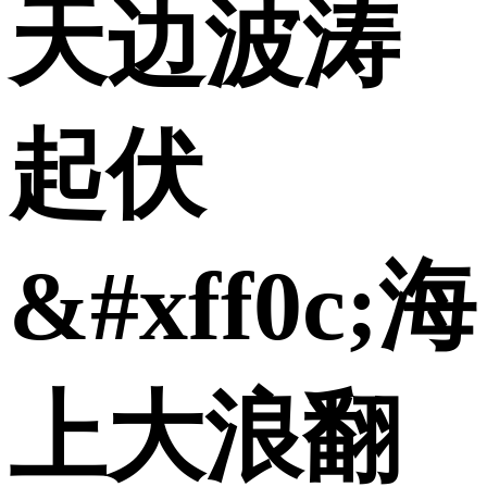
天边波涛
起伏
&#xff0c;海
上大浪翻