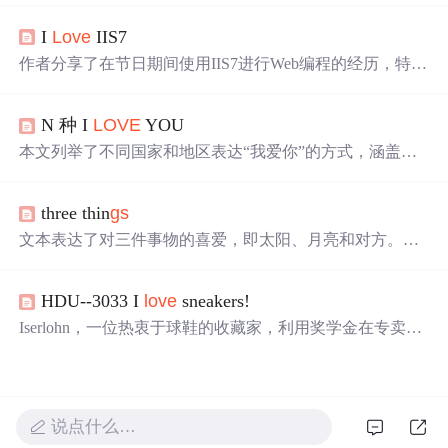
能需要改正。
I
Love
IIS7
作者分享了在节日期间使用IIS7进行Web编程的经历，特别
提到了IIS7中联合的配置功能，这项功能允许每个虚拟目
录自定义脚本映射，包括指定托管和非托管的DLL库。
N 种 I
LOVE
YOU
本文列举了不同国家和地区表达“我爱你”的方式，涵盖了
从亚洲到欧洲、非洲等众多语言，展现了世界各地人们表
达爱意的独特之处。
three thin
gs
文本表达了对三件事物的喜爱，即太阳、月亮和对方。太
阳代表白昼，月亮代表夜晚，而对方是永恒的爱。
HDU--3033 I
love
sneakers!
Iserlohn，一位热衷于球鞋的收藏家，利用奖学金在专卖店
购买球鞋，通过分组背包算法最大化购买总价值，解决最
优选择问题。
说点什么…