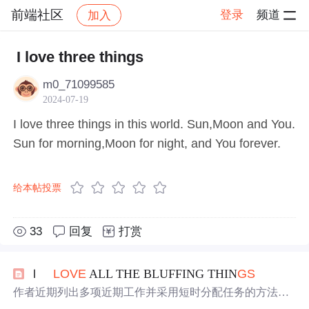
前端社区
登录
频道
加入
帖子详情
社区
前端社区
感慨
I love three things
m0_71099585
2024-07-19
I love three things in this world. Sun,Moon and You.
Sun for morning,Moon for night, and You forever.
给本帖投票
33
回复
打赏
Ｉ
LOVE
ALL THE BLUFFING THIN
GS
作者近期列出多项近期工作并采用短时分配任务的方法提
高专注力，同时提及阅读大量英文小说的习惯，意识到可