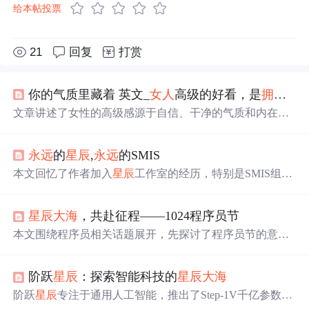
给本帖投票
21
回复
打赏
你的气质里藏着 英文_
女人
高级的好看，是
拥有
自
文章讲述了女性的高级感源于自信、干净的气质和内在修
养。自信是一种力量，能让人在岁月中越发
美丽
；干净是
内
心
的纯洁与生活的态度，温暖的面相藏着福气；气质则
永远
的
星辰
,
永远
的SMIS
体现在言谈举止间，体现一个人的修养和魅力。通过例子
展示了如何通过提升自我，实现由内而外的美好。
本文回忆了作者加入
星辰
工作室的经历，特别是SMIS组的
技术成就和团队精神。SMIS组以其强大的技术实力著称，
曾开发的学生信息管理系统获得广泛认可，并在软件设计
星辰
大海
，共赴征程——1024程序员节
大赛中获奖。
本文围绕程序员相关话题展开，先探讨了程序员节的意
义，接着给程序员提出学习、合作等方面的建议。重点阐
述双十一服务器宕机优化方案，包括架构、服务器资源、
阶跃
星辰
：探索智能科技的
星辰
大海
负载均衡等多方面优化，还给出自动优化方案项目实例及
代码实现。
阶跃
星辰
专注于通用人工智能，推出了Step-1V千亿参数多