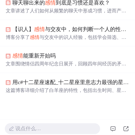
聊天聊出来的
感情
到底是习惯还是喜欢？
文章讲述了人们如何从频繁的聊天中形成习惯，进而产生
感情
依赖，但随着时间推移，新鲜感消退，可能导致痛苦
的分离。提醒读者不要轻易陷入仅基于聊天的情感，因为
【识人】
感情
与交友中，如何判断一个人的性格，以及是否值得交往和相处
这样的
感情
可能脆弱且短暂，对方可能只是寻找存在感，
而非真正的
感情
投入。
博客分享了
感情
与交友中的识人经验，包括学会筛选、对
外在祛魅、培养付出意识、独立思考、综合性判定他人
等，还提到要尊重心态变化规律，避免无脑善良，学会人
感情
能重新开始吗
际关系驱离，强调人生最终拼的是人格，以及情绪稳定对
处理关系的重要性。
文章围绕情侣四周年纪念日展开，回顾四年间经历的矛
盾、分离与和好，强调尽管多次发生激烈争执甚至写下离
别信，双方仍维系情感关系，探讨了
感情
修复与持续的可
用c#十二星座速配_十二星座里意志力最强的星座-白羊座
能性。
这篇博客详细介绍了白羊座的特性，包括出生时间、星座
属性、守护星等，强调了白羊座的勇气、意志力和积极
性。白羊座分为三个区间，分别描述了不同区间出生的人
的性格特点，如爱激动、有纪律、充满激情等。文章还探
讨了白羊座在
感情
中的冲动和
分不清
冲动与喜欢的区别，
以及他们在
感情
中的步步为营。此外，还提到了白羊座的
说点什么…
优点，如热情、乐观，以及缺点，如缺乏耐心、好斗。