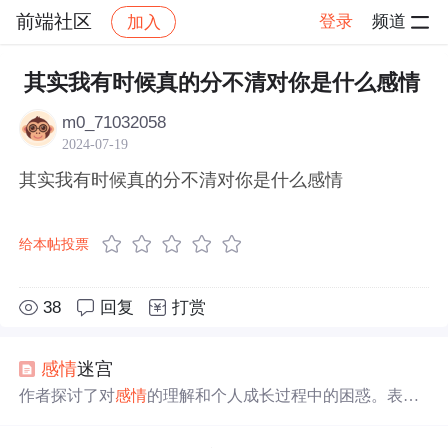
前端社区
登录
频道
加入
帖子详情
社区
前端社区
感慨
其实我有时候真的分不清对你是什么感情
m0_71032058
2024-07-19
其实我有时候真的分不清对你是什么感情
给本帖投票
38
回复
打赏
感情
迷宫
作者探讨了对
感情
的理解和个人成长过程中的困惑。表达
了面对
感情
时的迷茫与自我反思，并通过与他人的交流寻
求答案。