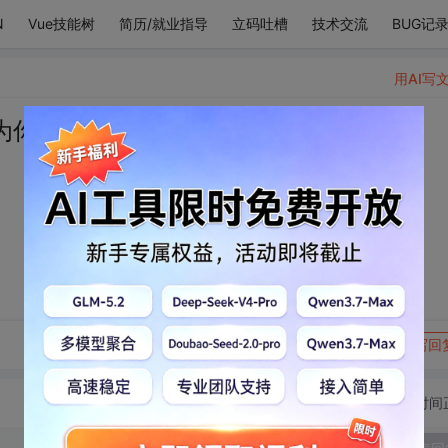
N
Vue技能树
简历/就业指导
立码吐槽
技术交流
BUG记
用AI写
为你的美丽鼓掌
转发到动态
举报
写回
切换为时间