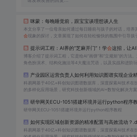
请发表友善的回复…
咪蒙：每晚睡觉前，跟宝宝谈理想谈人生
本文分享了一位母亲如何通过每日睡前与孩子的对话，培养
会
现象的探讨，文章展现了如何在轻松愉快的氛围中引导孩
提示词工程：AI界的“芝麻开门”！学
会
这招，让A
博客介绍了提示词工程，它是给AI“画饼”和“立规矩”的方
角色扮演术、结构化施法等4大魔法咒语，以及实战和进阶玩
产业园区运营负责人如何利用知识图谱实现企业精准
科易网基于40亿+科创知识图谱数据库，深度探索AI技术
的多样化应用场景，研究科技创新领域的AI+数智化解决方
研华网关ECU-1051搭建环境并运行python程序
研华网关ECU-1051搭建环境并运行python程序教程
如何实现区域创新资源的精准配置与高效流动？.do
科易网基于40亿+科创知识图谱数据库，深度探索AI技术
的多样化应用场景，研究科技创新领域的AI+数智化解决方