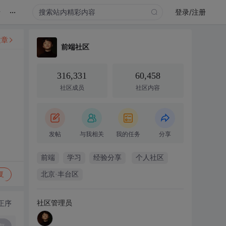
...
录
登录/注册
文章
前端社区
316,331
60,458
社区成员
社区内容
发帖
与我相关
我的任务
分享
前端
学习
经验分享
个人社区
复
北京·丰台区
社区管理员
正序