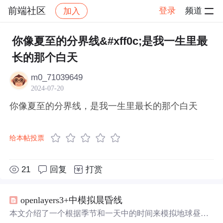
前端社区
登录
频道
加入
帖子详情
社区
前端社区
感慨
你像夏至的分界线&#xff0c;是我一生里最
长的那个白天
m0_71039649
2024-07-20
你像夏至的分界线，是我一生里最长的那个白天
给本帖投票
21
回复
打赏
openlayers3+中模拟晨昏线
本文介绍了一个根据季节和一天中的时间来模拟地球昼夜