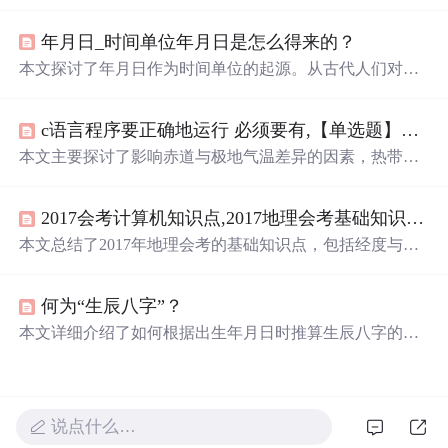
分界的有趣功能。通过计算客户端时区和时间，可以得出
不同日期（如
夏至
、冬至、春分和秋分）的日照情况。文
年月日_时间单位年月日是怎么得来的？
中提供了一个JavaScript函数实现这一功能。
本文探讨了年月日作为时间单位的起源。从古代人们对日
出日落的理解，到通过观察月亮的阴晴圆缺形成月的概
念，再到通过物候变化和太阳位置确定年的出现，展现了
c语言程序要正确地运行 必须要有,【单选题】C语言程序要正确地运行,必须要有 。A. printf函数 B. 自定义的函数 C. main函数 D. scanf函数...
历法与时间观念的发展历程。通过土圭测影，古人最终确
定了回归年，为现代时间单位奠定了基础。
本文主要探讨了影响赤道与极地气温差异的因素，热带与
北温带的
分界线
，地球公转产生的现象，以及四季变化等
相关地理知识。内容涉及地球自转、公转的基础概念，如
2017会考计算机知识点,2017地理会考基础知识点归纳
昼夜交替、季节变化、五带划分等，并通过地球公转示意
图进行了深入解释。
本文总结了2017年地理会考的基础知识点，包括经度与纬
度的变化规律、地图方向判断方法、等值线的解读、地球
自转与公转的意义等内容。
何为“生辰八字”？
本文详细介绍了如何根据出生年月日时推算生辰八字的方
法，包括年柱、月柱、日柱与时柱的具体排法，并通过实
例展示了整个计算过程。
说点什么…