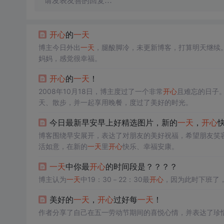
请发表友善的回复…
开心
的
一天
博主今日外出
一天
，腿酸脚冷，未更新博客，打算明天继续
妈妈，感觉很幸福。
开心
的
一天
！
2008年10月18日，博主度过了一个非常
开心
且难忘的日子
天、散步，并一起享用晚餐，度过了美好的时光。
今日最新早安早上好精选图片，新的
一天
，
开心
博客围绕早安展开，表达了对朋友的美好祝福，希望朋友笑
活如意，在新的
一天
里
开心
快乐、幸福安康。
一天
中你最
开心
的时间段是？？？？
博主认为
一天
中19：30－22：30最
开心
，因为此时下班了
美好的
一天
，
开心
过好每
一天
！
作者分享了自己在五一劳动节期间的喜悦心情，并表达了珍