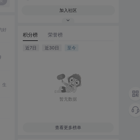
复
加入社区
的好
积分榜
荣誉榜
近7日
近30日
至今
聊
、生
暂无数据
查看更多榜单