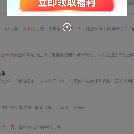
发表回
。当天心情十分
开心
，是半年来最
开心
的
一天
，还提及有个体谅关心自己
。这
一天
虽然不是她的生日，但她老公陪伴她一整天，两人在逍遥津公园
快乐
容灿烂、心情如彩虹、人生花开满枝，每天都充满欢乐和喜悦，工作顺利
，可自由安排时间，能看电视、玩游戏、看书等。
惜每
一天
、保持好心态的生活态度。