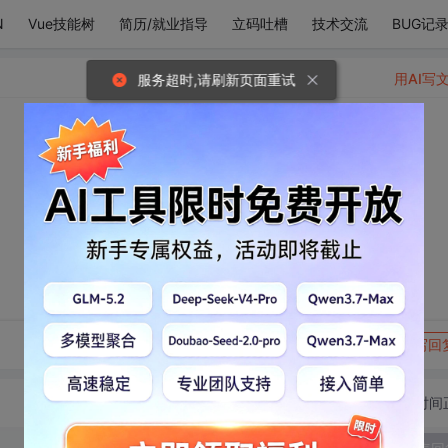
N
Vue技能树
简历/就业指导
立码吐槽
技术交流
BUG记
用AI写
服务超时,请刷新页面重试
转发到动态
举报
写回
切换为时间