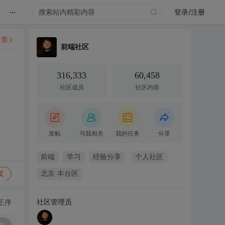
...
录
登录/注册
文章
前端社区
316,333
60,458
社区成员
社区内容
发帖
与我相关
我的任务
分享
前端
学习
经验分享
个人社区
复
北京·丰台区
社区管理员
正序