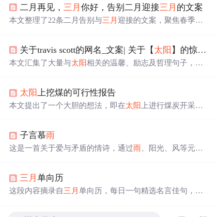
二月再见，
三月
你好，告别二月迎接
三月
的文案
本文整理了22条二月告别与
三月
迎接的文案，聚焦春季意
象（如春暖花开、春风、阳光、希望等），强调时间节点
转换、积极情绪传递与生活仪式感。内容适用于社交媒体
关于travis scott的网名_文案| 关于【
太阳
】的惊艳句子
发布、节日营销文案及用户运营场景，突出季节更替中的
情感共鸣与正向激励，不涉及具体技术实现或IT系统功
本文汇集了大量与
太阳
相关的温馨、励志及哲理句子，通
能。
过不同角度描绘
太阳
的美好寓意及其给人带来的正面影
响。
太阳
上挖煤的可行性报告
本文提出了一个大胆的想法，即在
太阳
上进行煤炭开采以
获取能源。文章分为三个部分，首先论证了
太阳
主要由煤
炭构成；其次讨论了在
太阳
上进行煤炭开采的可能性；最
子言慕
雨
后详细介绍了具体的开采方法。
这是一首关于爱与矛盾的情诗，通过
雨
、阳光、风等元素
表达了情感的复杂性和不可捉摸。诗中细腻地描绘了主人
公对爱的向往与逃避，以及由此产生的内心挣扎。
三月
单向历
这段内容摘录自
三月
单向历，每日一句精选名言佳句，涵
盖文学、哲学等多个领域，旨在通过这些话语给予人们思
考与启发。从年少时代的忧郁到职场中的处世哲学，每句