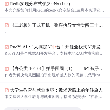
Redis实现分布式锁(SetNx+Lua)
本文介绍如何利用Redis的SetNx命令结合Lua脚本实现安全
的分布式锁，并通过具体示例展示了在高并发环境下如何
有效地控制资源访问，防止数据不一致。
《二老板》正式开机！张璞执导女性觉醒三十年史诗，破
-1
RuoYi AI：1人搞定AI
中
台！开源全栈式AI开发平台，快速集成大模型+RAG+支付等模块
RuoYi AI是全栈式AI开发平台，支持本地RAG方案和多模
型集成。它具有本地RAG方案、丰富模型集成、多媒体功
能、微信扩展、支付等功能。基于RuoYi框架，集成向量
【办公类-101-01】拍手围圈（1）——6个孩子（双数）围圈，两两拍手，求单独人数
库，保障数据隐私。适合企业和个人开发者快速搭建个性
化AI应用，文
中
还介绍了其运行方法。
作者为解决幼儿围圈拍手出现单独人数的问题，想用Pytho
n计算不同人数下单独人数的可能性。先以6位孩子为例，
分析其左右手排序及配对情况，后换用递归思路，用2和1
大学生教育与就业困境：致求索路上的年轻旅人
相加总数等于人数来测算6 - 30位双数孩子的单人情况，得
出一定规律。
本文探讨大学生教育与就业困境，指出“完美学生”在职场
易迷失，教育体系评分标准非人生终极法则。建议把制度
当跳板、在缝隙
中
生长、保持怀疑，强调社会体验的必要