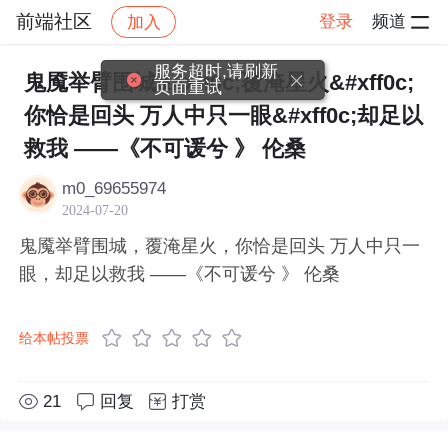
前端社区
登录
频道
加入
帖子详情
社区
前端社区
感慨
服务超时,请刷新
鬼魇举臂围城&#xff0c;覆淹星火&#xff0c;
页面重试
你恰是回头 万人中只一眼&#xff0c;却足以
救我 ——《不可谖兮 》 伦桑
m0_69655974
2024-07-20
鬼魇举臂围城，覆淹星火，你恰是回头 万人中只一
眼，却足以救我 ——《不可谖兮 》 伦桑
给本帖投票
21
回复
打赏