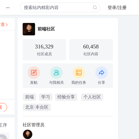
...
录
登录/注册
文章
前端社区
316,329
60,458
社区成员
社区内容
发帖
与我相关
我的任务
分享
前端
学习
经验分享
个人社区
复
北京·丰台区
社区管理员
正序