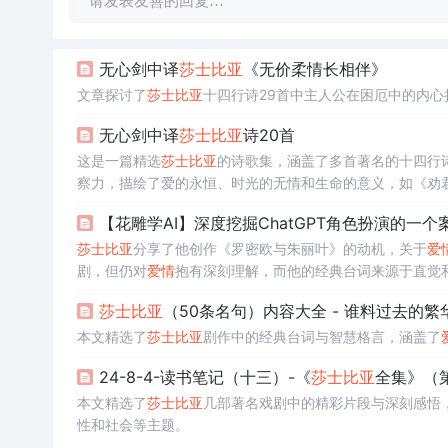
请发表友善的回复…
无心剑中译
莎士比亚
《无价柔情长相伴》
文章探讨了
莎士比亚
十四行诗29首中主人公在困厄中的内
无心剑中译
莎士比亚
诗20首
这是一篇精选
莎士比亚
的诗歌集，涵盖了多首著名的十四行
察力，描绘了爱的永恒、时光的无情和生命的意义，如《劝
比亚
独特的文学魅力。
【花雕学AI】深度挖掘ChatGPT角色扮演的一个案例—
莎士比亚
分享了他创作《罗密欧与朱丽叶》的动机，关于
爱
剧，但仍对
爱情
抱有深刻理解，而他的经典台词来源于直觉
莎士比亚
（50条名句）内容大全 - 谁料过去的繁华
本文精选了
莎士比亚
剧作中的经典台词与智慧格言，涵盖了
24-8-4-读书笔记（十三）-《
莎士比亚
全集》（第
本文精选了
莎士比亚
几部著名戏剧中的精彩片段与深刻感悟
性和社会等主题。