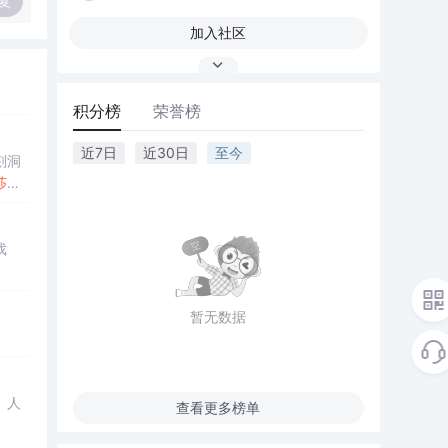
复
加入社区
积分榜
荣誉榜
近7日
近30日
至今
刻洞
莎士
戏
暂无数据
。
、人
查看更多榜单