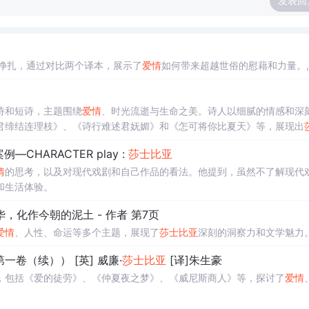
发表回
心挣扎，通过对比两个译本，展示了
爱情
如何带来超越世俗的慰藉和力量。,
诗和短诗，主题围绕
爱情
、时光流逝与生命之美。诗人以细腻的情感和深
君缔结连理枝》、《诗行难述君妩媚》和《怎可将你比夏天》等，展现出
CHARACTER play :
莎士比亚
情
的思考，以及对现代戏剧和自己作品的看法。他提到，虽然不了解现代
和生活体验。
，化作今朝的泥土 - 作者 第7页
爱情
、人性、命运等多个主题，展现了
莎士比亚
深刻的洞察力和文学魅力
一卷（续）） [英] 威廉·
莎士比亚
[译]朱生豪
，包括《爱的徒劳》、《仲夏夜之梦》、《威尼斯商人》等，探讨了
爱情