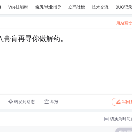
N
Vue技能树
简历/就业指导
立码吐槽
技术交流
BUG记
用AI写
入膏肓再寻你做解药。
。
转发到动态
举报
写回
切换为时间