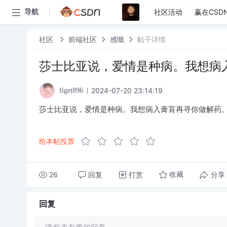
社区活动
赢在CSD
导航
社区
前端社区
感慨
帖子详情
莎士比亚说，爱情是种病。我想病
2024-07-20 23:14:19
figet896
莎士比亚说，爱情是种病。我想病入膏肓再寻你做解药
给本帖投票
26
回复
打赏
分享
收藏
回复