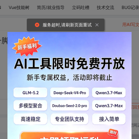
N
Vue技能树
简历/就业指导
立码吐槽
技术交流
BUG记
用AI写
服务超时,请刷新页面重试
一脚踹开了我
转发到动态
举报
写回
切换为时间