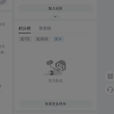
复
加入社区
领域
积分榜
荣誉榜
近7日
近30日
至今
度学
稳健性
力。
优化
模型的
暂无数据
操
策略，
lli
、场
查看更多榜单
包括