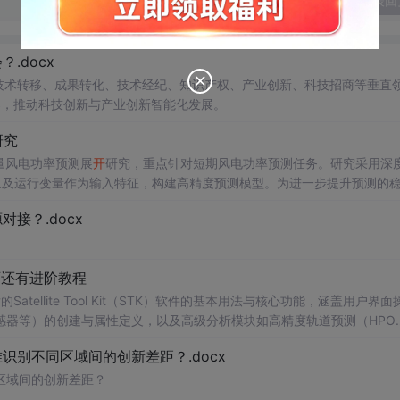
发表回
.docx
在技术转移、成果转化、技术经纪、知识产权、产业创新、科技招商等垂直
案，推动科技创新与产业创新智能化发展。
研究
多变量风电功率预测展
开
研究，重点针对短期风电功率预测任务。研究采用深
多种气象及运行变量作为输入特征，构建高精度预测模型。为进一步提升预测的
，优化模型在不确定性环境下的输出表现，增强预测结果的置信区间估计能
接？.docx
与电网调度的科学性。; 适合人群：具备Python编程基
ow）的研究生、科研人员，以及从事新能源发电预测、电力系统调度、智能电网
页还有进阶教程
sformer的时间序列预测模型；③探索LASSO分位数回归与深度学习
的Satellite Tool Kit（STK）软件的基本用法与核心功能，涵盖用户界面
流程、Transformer模型的结构设计与注意力机制实现、超参数调优
感器等）的创建与属性定义，以及高级分析模块如高精度轨道预测（HPO
分辨率地图《STK入门手册》，介绍了Sat的应用。手册还详细说明了Sce
别不同区域间的创新差距？.docx
间设置、单位法与核心功能，配置、数据库管理重点涵盖用户界面操作、地图窗口设置
的卫星系统仿真、卫星及各类与分析。;对象（如航天器、设施、传感器 适合人
区域间的创新差距？
用户以及具备详细说明了STK一定经验的卫星系统分析的专业技术特性，