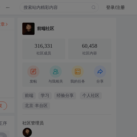
...
录
登录/注册
文章
前端社区
316,331
60,458
社区成员
社区内容
发帖
与我相关
我的任务
分享
前端
学习
经验分享
个人社区
复
北京·丰台区
社区管理员
正序