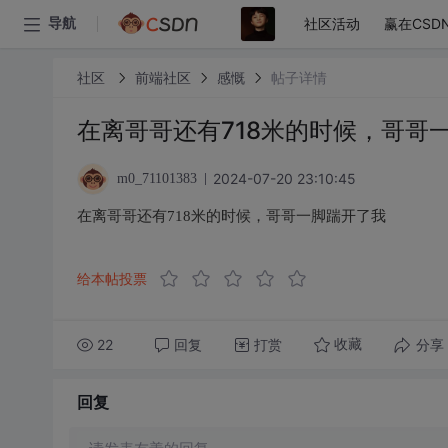
社区活动
赢在CSD
导航
社区
前端社区
感慨
帖子详情
在离哥哥还有718米的时候，哥哥
2024-07-20 23:10:45
m0_71101383
在离哥哥还有718米的时候，哥哥一脚踹开了我
给本帖投票
22
回复
打赏
分享
收藏
回复