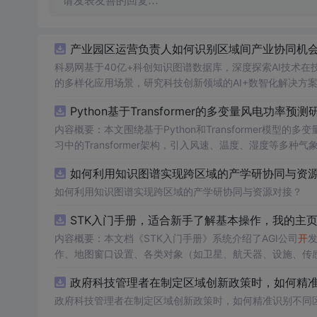
请发表友善的回复…
产业园区运营负责人如何识别区域间产业协同机会？
科易网基于40亿+科创知识图谱数据库，深度探索AI技术
的多样化应用场景，研究科技创新领域的AI+数智化解决方
Python基于Transformer的多变量风电功率预测
内容概要：本文围绕基于Python和Transformer模型的
习中的Transformer架构，引入风速、温度、湿度等
与可靠性，研究结合近端梯度算法求解LASSO分位数回归
如何利用知识图谱实现跨区域的产学研协同与资源对
该技术是机器学习与新能源领域深度融合的典型应用，旨在提高风电并网的稳定性
础，熟悉主流深度学习框架（如PyTorch或TensorFl
如何利用知识图谱实现跨区域的产学研协同与资源对接？
等相关工作的技术人员。; 使用场景及目标：①应用于风电场实际运行中的短期功率预测系统，辅助电网进行精准负荷调配与调度决策；
STK入门手册，适合新手了解基本操作，我的主
②作为科研项目的技术蓝本，用于复现、改进或扩展基于Tran
融合机制，提升预测结果的概率性输出与风险评估能力。; 阅读建议：此资源适用于已掌握机器学习与深度学习基础知识的读者，建议结合
内容概要：本文档《STK入门手册》系统介绍了AGI公司
开
发
所提供的代码实现进行动手实践，重点关注多变量数据的预处理
作、地图窗口设置、各类对象（如卫星、航天器、设施、传
并尝试在不同风电数据集上验证模型的泛化性能与鲁棒性。
P）、长周期轨道内容概要：预测（LOP）、地形本文档为与高
政府科技管理者在制定区域创新政策时，如何精准识
te Tool Kit（STK）软件的基本用enarios的时
景及动画演示等功能，帮助用户进行全面（Scenario）管理
政府科技管理者在制定区域创新政策时，如何精准识别不同
群：适用于等）的创建与刚接触STK的新属性配置。手册手