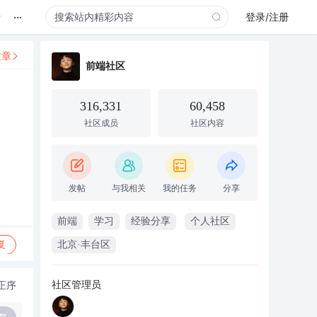
...
录
登录/注册
文章
前端社区
316,331
60,458
社区成员
社区内容
发帖
与我相关
我的任务
分享
前端
学习
经验分享
个人社区
复
北京·丰台区
社区管理员
正序