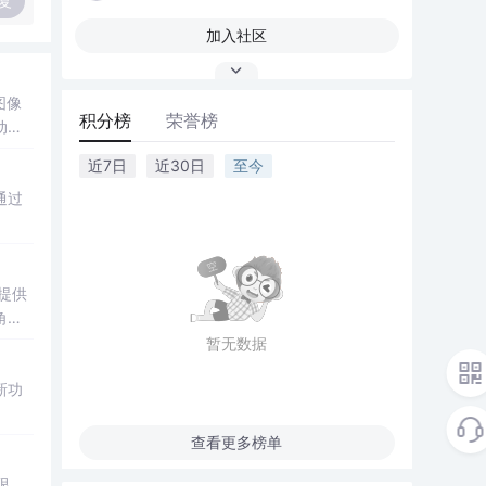
复
加入社区
图像
积分榜
荣誉榜
动条
近7日
近30日
至今
通过
提供
角色
暂无数据
新功
查看更多榜单
限