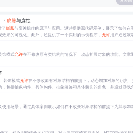
发表回
）：
膨胀
与腐蚀
讨了
膨胀
与腐蚀操作的原理与应用。通过提供源代码示例，展示了如何在
现效果的可视化。此外，还提供了一个实用的示例程序，
允许
用户通过滚
图像变化。
装饰模式
允许
在不修改原有类结构的情况下，动态扩展对象的功能。文章
解
用。装饰模式
允许
在不修改原有对象结构的前提下，动态增加对象的职责，
构，包括抽象构件、具体构件、抽象装饰和具体装饰的角色，并通过游戏
及使用场景，通过具体案例展示如何在不改变对象结构的前提下为其添加
式效率低下、缺乏明确的合同和文档、对业务需求的支持不足、HTTP动词的局