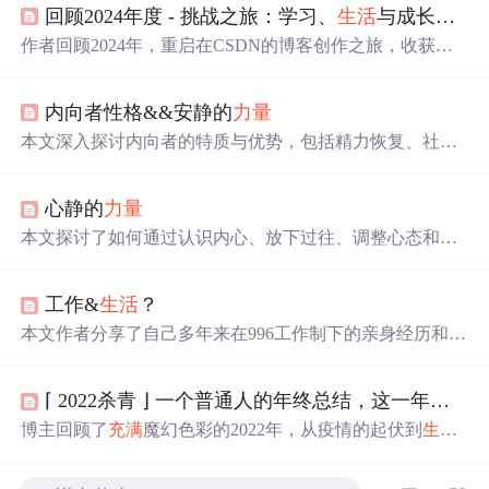
回顾2024年度 - 挑战之旅：学习、
生活
与成长的华丽蜕变
作者回顾2024年，重启在CSDN的博客创作之旅，收获动
力。在个人成长上，结识伙伴获鼓励，坚持学习新知识。
健身让身体健壮、性格开朗，还结识朋友。积极参加活动
内向者性格&&安静的
力量
获证书与奖品。秉持乐观
生活
态度，对未来
充满
憧憬。
本文深入探讨内向者的特质与优势，包括精力恢复、社交
适应及思维方式的独特性。强调内向者应欣赏自己的内心
世界，学会在
生活
与工作中找到平衡，享受独处时光，遵
心静的
力量
循自身节奏，设定合理边界，并珍视自己的好奇心与内在
力量
。通过理解内向性，内向者可以更好地认识自己，接
本文探讨了如何通过认识内心、放下过往、调整心态和避
受自我，从而在不同的环境中发光发热。
免恐惧，实现内心平静与财富成就。关键点包括正确认识
自我、视磨难为成长机遇、设定明确目标、管理情绪和积
工作&
生活
？
极心态的重要性。
本文作者分享了自己多年来在996工作制下的亲身经历和感
受，揭示了这种工作制度对个人
生活
、健康和心理状态的
影响。同时，文章探讨了996工作制可能带来的长期危害，
⌈ 2022杀青 ⌋ 一个普通人的年终总结，这一年我获得了更多的新鲜体验 | 普通而平凡的一年 | 向前走，走到光里 | 2023你好
并呼吁关注工作与
生活
的平衡。
博主回顾了
充满
魔幻色彩的2022年，从疫情的起伏到
生活
的改变，表达了对疫情结束的感恩之情，同时对未来
充满
期待。他们在CSDN平台上成长，结识了伙伴，收获了知