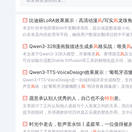
请发表友善的回复…
比迪丽LoRA效果展示：高清动漫
风
/写实
风
龙珠
本文针对本地部署的AI中英翻译系统，提出涵盖数据最小化、
白名单及内存处理等手段，确保用户数据在翻译过程中不被泄
Qwen3-32B漫画脸描述生成多
风
格实战：唯美
风
本文基于Qwen3-32B大模型，开展唯美
风
、赛博朋克
风
及
可自动输出适配Stable Diffusion等工具的精细化
证其跨
风
格泛化能力与生成质量。重点突出模型在AI绘画提
Qwen3-TTS-VoiceDesign效果展示：‘葡萄牙
Qwen3-TTS-VoiceDesign是一款端到端语音合成
声音
风
格（如'葡萄牙语慵懒爵士
风
''韩语青春偶像感'）及
细粒度
风
格建模能力，适用于商业配音、创意内容制作与个
愿意承认别人优秀的人，自己也不会
特别
差。
文章探讨了正向认知他人成就与个人发展之间的关系，指出
提升的阻碍，并强调挫折经历对真正乐观的塑造作用。文中
世故与价值观修养的重要性。
时光中老去，歌声里永恒丨孟庭苇，一位值得被
本文回顾了孟庭苇的经典歌曲，包括《
风
中有朵雨做的云》、