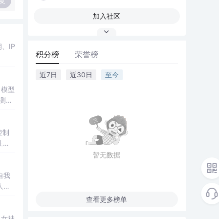
复
加入社区
、IP
积分榜
荣誉榜
近7日
近30日
至今
，模型
实测验
控制
性与
暂无数据
自我
人情
查看更多榜单
了女神