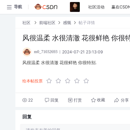
社区活动
赢在CSD
导航
社区
前端社区
感慨
帖子详情
风很温柔 水很清澈 花很鲜艳 你很特
2024-07-21 23:13:09
m0_71032693
风很温柔 水很清澈 花很鲜艳 你很特别.
给本帖投票
22
回复
打赏
分享
收藏
回复