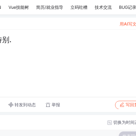
N
Vue技能树
简历/就业指导
立码吐槽
技术交流
BUG记
用AI写
别.
转发到动态
举报
写回
切换为时间