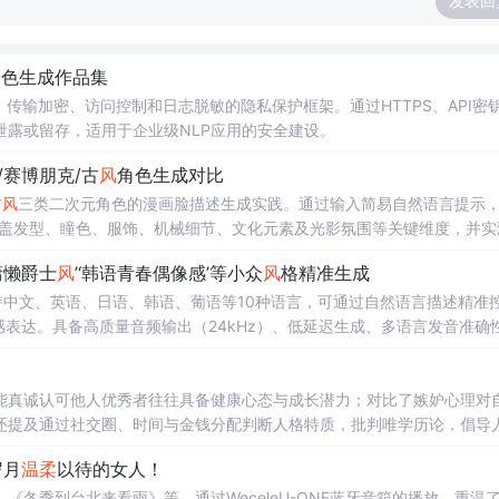
发表回
角色生成作品集
传输加密、访问控制和日志脱敏的隐私保护框架。通过HTTPS、API密钥
露或留存，适用于企业级NLP应用的安全建设。
/赛博朋克/古
风
角色生成对比
古
风
三类二次元角色的漫画脸描述生成实践。通过输入简易自然语言提示
提示词，涵盖发型、瞳色、服饰、机械细节、文化元素及光影氛围等关键维度，并
示工程中的实用价值。
语慵懒爵士
风
’‘韩语青春偶像感’等小众
风
格精准生成
模型，支持中文、英语、日语、韩语、葡语等10种语言，可通过自然语言描述精准
情感表达。具备高质量音频输出（24kHz）、低延迟生成、多语言发音准确
性化语音需求。
能真诚认可他人优秀者往往具备健康心态与成长潜力；对比了嫉妒心理对
还提及通过社交圈、时间与金钱分配判断人格特质，批判唯学历论，倡导
岁月
温柔
以待的女人！
《冬季到台北来看雨》等，通过WeceleU-ONE蓝牙音箱的播放，重温