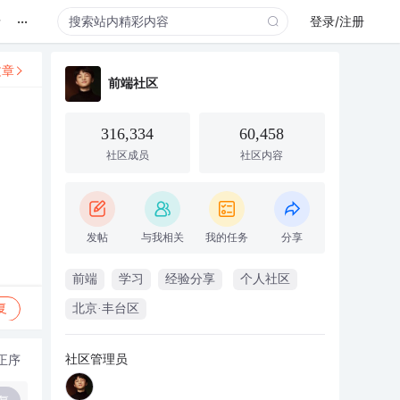
...
录
登录/注册
文章
前端社区
316,334
60,458
社区成员
社区内容
发帖
与我相关
我的任务
分享
前端
学习
经验分享
个人社区
复
北京·丰台区
社区管理员
正序