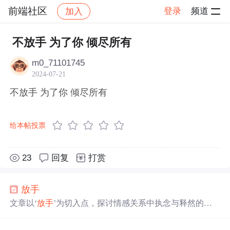
前端社区
登录
频道
加入
帖子详情
社区
前端社区
感慨
不放手 为了你 倾尽所有
m0_71101745
2024-07-21
不放手 为了你 倾尽所有
给本帖投票
23
回复
打赏
放手
文章以‘
放手
’为切入点，探讨情感关系中执念与释然的心
理历程，指出执著于不可挽回的关系实为自我束缚，而
放
手
是促成个人成长的关键过渡。文中强调孤独并非负面状