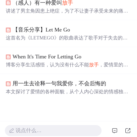
（感人）有一种爱叫
放手
态，而是自我认知与独立人格形成的契机，揭示责任、承
诺等社会性约束如何异化为孤独源头，最终导向内在自由
讲述了男主角因患上绝症，为了不让妻子承受未来的痛苦
与成熟。
与负担，不惜扮演负心汉角色，迫使妻子与其离婚的故
事。十年后，妻子得知真相，方知
放手
也是一种深爱。
【音乐分享】Let Me Go
这首名为《LETMEGO》的歌曲表达了歌手对于失去的爱
情的深刻反思。歌词中充满了对过去美好时光的怀念以及
对
放手
的无奈。歌手通过我不会说这是坏事，你知道我想
When It's Time For Letting Go
要的不止这些，你知道我
倾尽
所有，你却就这样
放手
这样
的语句，传达了对感情的投入和最终的
放手
。歌曲还探讨
博客分享生活感悟，认为没有什么不能
放手
，爱情里的苦
了个人成长和自我发现的主题，如你走吧，你继续前行，
只是成长的跳板。还介绍了美国Serenity公司的音乐专辑
你大声说出你的梦想，你每一次都痛彻心扉。
《When It's Time For Letting Go》，称其旋律优美，能在生
用一生去诠释一句我爱你，不会后悔的
活中为爱乐者构筑宁静空间，启发想象。
本文探讨了爱情的各种面貌，从个人内心深处的情感独白
到对爱情本质的深刻思考。通过对不同情境下情感状态的
描绘，揭示了爱情中的甜蜜与苦涩、坚持与
放手
。
说点什么…