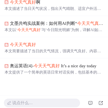
今天天气
真好
啊
息。回家途中购买了《本草纲目》，并帮助卖家将书送到
家中，最后还一起登上了楼顶欣赏风景。
本文描述了当日天气状况，指出天气晴朗、适宜户外活
动，但未涉及任何信息技术相关内容。
文墨共鸣实战案例：如何用AI判断“
今天天气
真好
”
本文以‘
今天天气
真好
’与‘今日阳光明媚’为例，详解AI如何
通过StructBERT模型实现中文语义相似度计算。涵盖向量
化表示、注意力机制、双塔架构及结构化上下文建模等核
今天天气
真好
心技术，并展示其在内容去重、智能客服、教育评估和法
律文本比对等场景的应用价值。
本文简要描述了当日的天气情况，强调天气良好。内容虽
简短，但涉及气象观测的基本表达，可用于自然语言处理
中的天气语义识别与情感分析任务。
奥运英语[4]-
今天天气
真好
It’s a nice day today
本文提供了一个简单的英语日常对话实例，包括基本的问
候语、如何表达对天气的看法以及提议出行方式等场景，
适合初学者练习使用。
说点什么…