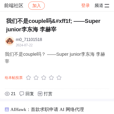
前端社区
登录
频道
加入
帖子详情
社区
前端社区
感慨
我们不是couple吗&#xff1f; ——Super
junior李东海 李赫宰
m0_71101518
2024-07-22
我们不是couple吗？ ——Super junior李东海 李赫
宰
给本帖投票
21
回复
打赏
AIHawk：首款求职申请 AI 网络代理