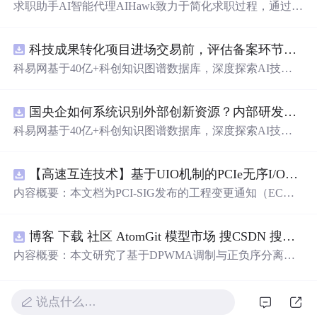
求职助手AI智能代理AIHawk致力于简化求职过程，通过自
动化职位申请流程。借助人工智能，它能够帮助用户以定
制化的方式申请多个职位。
科技成果转化项目进场交易前，评估备案环节需要准备哪些材料？.docx
科易网基于40亿+科创知识图谱数据库，深度探索AI技术
在技术转移、成果转化、技术经纪、知识产权、产业创
新、科技招商等垂直领域的多样化应用场景，研究科技创
国央企如何系统识别外部创新资源？内部研发体系完善，但对外部高校、中小科技企业技术能力缺乏动态认知。.docx
新领域的AI+数智化解决方案，推动科技创新与产业创新
智能化发展。
科易网基于40亿+科创知识图谱数据库，深度探索AI技术
在技术转移、成果转化、技术经纪、知识产权、产业创
新、科技招商等垂直领域的多样化应用场景，研究科技创
【高速互连技术】基于UIO机制的PCIe无序I/O扩展：多路径架构下内存请求的高性能传输与排序控制方案设计
新领域的AI+数智化解决方案，推动科技创新与产业创新
智能化发展。
内容概要：本文档为PCI-SIG发布的工程变更通知（EC
N），介绍了名为“无序输入/输出（Unordered I/O, UIO）”
的新功能，旨在解决传统PCI/PCIe架构中严格的顺序传输
博客 下载 社区 AtomGit 模型市场 搜CSDN 搜索 AI 搜索 会员中心 创作中心 基于DPWMA调制与正负序分离的ANPC三电平并网逆变器前馈控制策略研究（Simulink仿真实现）
规则对多路径拓扑和高性能IO系统的限制。UIO基于Flit模
式，定义了一套新的TLP（事务层包）类型和规则，允许
内容概要：本文研究了基于DPWMA调制与正负序分离的
请求方（Requester）自主管理数据顺序，支持多路径路
ANPC三电平并网逆变器前馈控制策略，旨在解决传统三
由、提升系统效率并兼容现有生产者-消费者模型。文档详
电平逆变器存在的谐波含量高、电网不平衡工况适应性差
细说明了UIO
及动态响应速度不足等问题。通过采用有源中点箝位（AN
说点什么…
PC）三电平逆变器拓扑，结合双极性倍频脉宽调制（DPW